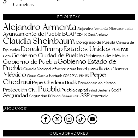
Carmelitas
ETIQUETAS
Alejandro Armenta
aranceles
Alejandro Armenta Mier
Ayuntamiento de Puebla
BUAP
CDMX
Ceci Arellano
Claudia Sheinbaum
Congreso de Puebla
Cámara de
Estados Unidos
Donald Trump
FGE
FGR
Diputados
Gobierno Ciudad de Puebla
Gobierno de México
Gaza
Gobierno Estado de
Gobierno de Puebla
Puebla
lluvias
Morena
Israel
Guardia Nacional
Infraestructura
justicia
Pepe
México
Omar García Harfuch
ONU
PAN
PEMEX
Chedraui
Pepe Chedraui Budib
Presidencia de México
Puebla
Protección Civil
Puebla capital
Sedif
salud
Sedena
Seguridad
SSP
Seguridad Pública
Venezuela
Semar
SSC
¡SÍGUENOS!
COLABORADORES