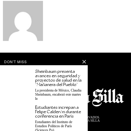
DON'T MISS
Sheinbaum presenta
avances en seguridad y
proyectos de salud en la
“Mañanera del Pueblo”
La presidenta de México, Claudia
Sheinbaum, encabezó este martes
la
Estudiantes increpan a
Felipe Calderón durante
conferencia en París
©
2026
TODOS LOS DERECHOS RESERVADOS.
DISEÑADO POR EL EQUIPO DESDE LA SILLA
Estudiantes del Instituto de
Estudios Políticos de París
PRIVACIDAD
TÉRMINOS
(Sciences Po)