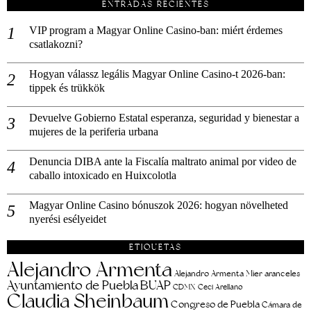
ENTRADAS RECIENTES
VIP program a Magyar Online Casino-ban: miért érdemes
csatlakozni?
Hogyan válassz legális Magyar Online Casino-t 2026-ban:
tippek és trükkök
Devuelve Gobierno Estatal esperanza, seguridad y bienestar a
mujeres de la periferia urbana
Denuncia DIBA ante la Fiscalía maltrato animal por video de
caballo intoxicado en Huixcolotla
Magyar Online Casino bónuszok 2026: hogyan növelheted
nyerési esélyeidet
ETIQUETAS
Alejandro Armenta
aranceles
Alejandro Armenta Mier
Ayuntamiento de Puebla
BUAP
CDMX
Ceci Arellano
Claudia Sheinbaum
Congreso de Puebla
Cámara de