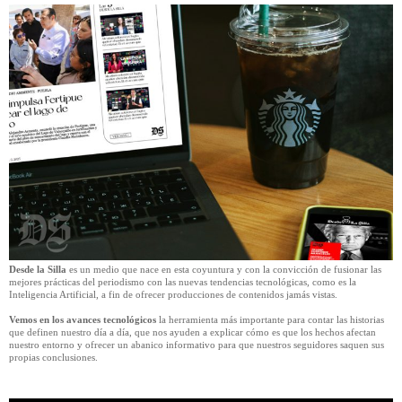
Desde la Silla
es un medio que nace en esta coyuntura y con la convicción de fusionar las
mejores prácticas del periodismo con las nuevas tendencias tecnológicas, como es la
Inteligencia Artificial, a fin de ofrecer producciones de contenidos jamás vistas.
Vemos en los avances tecnológicos
la herramienta más importante para contar las historias
que definen nuestro día a día, que nos ayuden a explicar cómo es que los hechos afectan
nuestro entorno y ofrecer un abanico informativo para que nuestros seguidores saquen sus
propias conclusiones.