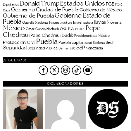
Estados Unidos
Donald Trump
FGE
FGR
Diputados
Gobierno Ciudad de Puebla
Gobierno de México
Gaza
Gobierno Estado de
Gobierno de Puebla
Puebla
lluvias
Morena
Israel
Guardia Nacional
Infraestructura
justicia
Pepe
México
Omar García Harfuch
ONU
PAN
PEMEX
Chedraui
Pepe Chedraui Budib
Presidencia de México
Puebla
Protección Civil
Puebla capital
Sedif
salud
Sedena
Seguridad
SSP
Seguridad Pública
Venezuela
Semar
SSC
¡SÍGUENOS!
COLABORADORES