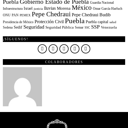
Gobierno Estado de Puebla
Puebla
Guardia Nacional
México
lluvias
Morena
Israel
Infraestructura
Omar García Harfuch
justicia
Pepe Chedraui
Pepe Chedraui Budib
ONU
PAN
PEMEX
Puebla
Protección Civil
Puebla capital
Presidencia de México
salud
Seguridad
SSP
Sedif
Sedena
Seguridad Pública
Semar
Venezuela
SSC
¡SÍGUENOS!
COLABORADORES