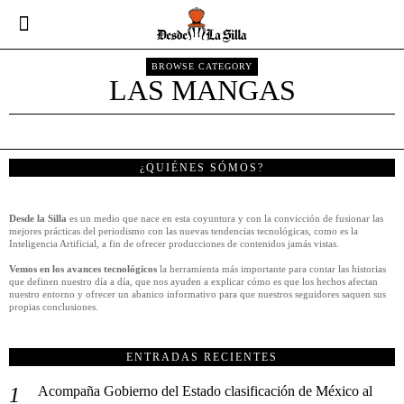
BROWSE CATEGORY
LAS MANGAS
¿QUIÉNES SÓMOS?
Desde la Silla
es un medio que nace en esta coyuntura y con la convicción de fusionar las
mejores prácticas del periodismo con las nuevas tendencias tecnológicas, como es la
Inteligencia Artificial, a fin de ofrecer producciones de contenidos jamás vistas.
Vemos en los avances tecnológicos
la herramienta más importante para contar las historias
que definen nuestro día a día, que nos ayuden a explicar cómo es que los hechos afectan
nuestro entorno y ofrecer un abanico informativo para que nuestros seguidores saquen sus
propias conclusiones.
ENTRADAS RECIENTES
Acompaña Gobierno del Estado clasificación de México al