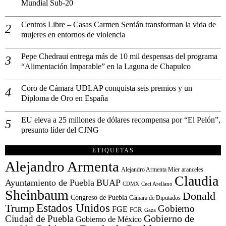
Mundial Sub-20
Centros Libre – Casas Carmen Serdán transforman la vida de
mujeres en entornos de violencia
Pepe Chedraui entrega más de 10 mil despensas del programa
“Alimentación Imparable” en la Laguna de Chapulco
Coro de Cámara UDLAP conquista seis premios y un
Diploma de Oro en España
EU eleva a 25 millones de dólares recompensa por “El Pelón”,
presunto líder del CJNG
ETIQUETAS
Alejandro Armenta
Alejandro Armenta Mier
aranceles
Claudia
Ayuntamiento de Puebla
BUAP
CDMX
Ceci Arellano
Sheinbaum
Donald
Congreso de Puebla
Cámara de Diputados
Estados Unidos
Trump
Gobierno
FGE
FGR
Gaza
Gobierno de
Ciudad de Puebla
Gobierno de México