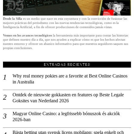
Desde la Silla
es un medio que nace en esta coyuntura y con la convicción de fusionar las
mejores prácticas del periodismo con las nuevas tendencias tecnológicas, como es la
Inteligencia Artificial, a fin de ofrecer producciones de contenidos jamás vistas.
Vemos en los avances tecnológicos
la herramienta más importante para contar las historias
que definen nuestro día a día, que nos ayuden a explicar cómo es que los hechos afectan
nuestro entorno y ofrecer un abanico informativo para que nuestros seguidores saquen sus
propias conclusiones.
ENTRADAS RECIENTES
Why real money pokies are a favorite at Best Online Casinos
in Australia
Ontdek de nieuwste gokkasten en features op Beste Legale
Goksites van Nederland 2026
Magyar Online Casino: a legfrissebb bónuszok és akciók
2026-ban
Bästa betting utan svensk licens mobilapp: spela enkelt och