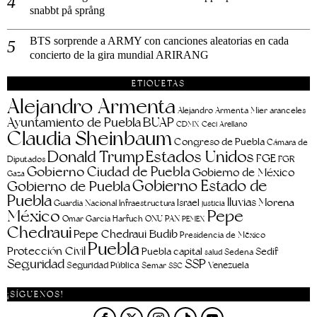
snabbt på språng
BTS sorprende a ARMY con canciones aleatorias en cada
concierto de la gira mundial ARIRANG
ETIQUETAS
Alejandro Armenta
aranceles
Alejandro Armenta Mier
Ayuntamiento de Puebla
BUAP
CDMX
Ceci Arellano
Claudia Sheinbaum
Congreso de Puebla
Cámara de
Estados Unidos
Donald Trump
FGE
FGR
Diputados
Gobierno Ciudad de Puebla
Gobierno de México
Gaza
Gobierno Estado de
Gobierno de Puebla
Puebla
lluvias
Morena
Israel
Guardia Nacional
Infraestructura
justicia
Pepe
México
Omar García Harfuch
ONU
PAN
PEMEX
Chedraui
Pepe Chedraui Budib
Presidencia de México
Puebla
Protección Civil
Puebla capital
Sedif
salud
Sedena
Seguridad
SSP
Seguridad Pública
Venezuela
Semar
SSC
¡SÍGUENOS!