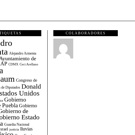
TIQUETAS
COLABORADORES
ndro
ta
Alejandro Armenta
Ayuntamiento de
AP
CDMX
Ceci Arellano
a
baum
Congreso de
Donald
 de Diputados
stados Unidos
Gobierno
za
 Puebla
Gobierno
Gobierno de
obierno Estado
la
Guardia Nacional
lluvias
Israel
justicia
xico