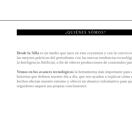
¿QUIÉNES SÓMOS?
Desde la Silla
es un medio que nace en esta coyuntura y con la convicci
las mejores prácticas del periodismo con las nuevas tendencias tecnológ
la Inteligencia Artificial, a fin de ofrecer producciones de contenidos jam
Vemos en los avances tecnológicos
la herramienta más importante para c
historias que definen nuestro día a día, que nos ayuden a explicar cómo 
hechos afectan nuestro entorno y ofrecer un abanico informativo para qu
seguidores saquen sus propias conclusiones.