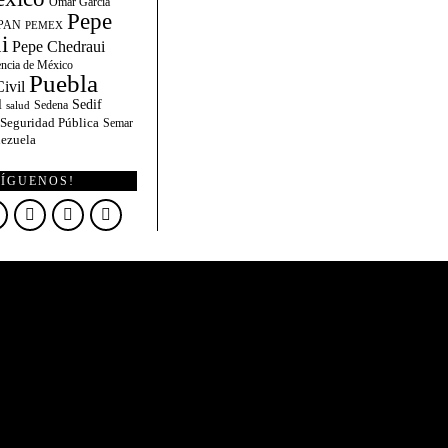
Omar García
Pepe
PAN
PEMEX
i
Pepe Chedraui
encia de México
Puebla
ivil
l
Sedif
Sedena
salud
Seguridad Pública
Semar
ezuela
SÍGUENOS!