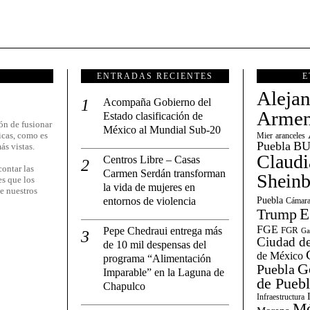
ENTRADAS RECIENTES
E
Aleja
Acompaña Gobierno del
Armen
Estado clasificación de
ón de fusionar
México al Mundial Sub-20
icas, como es
Mier
aranceles
Puebla
BU
ás vistas.
Claudi
Centros Libre – Casas
ontar las
Carmen Serdán transforman
Shein
es que los
la vida de mujeres en
e nuestros
entornos de violencia
Puebla
Cámara
E
Trump
FGE
Pepe Chedraui entrega más
FGR
Ga
Ciudad de
de 10 mil despensas del
de México
programa “Alimentación
G
Puebla
Imparable” en la Laguna de
de Pueb
Chapulco
Infraestructura
Mé