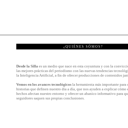
¿QUIÉNES SÓMOS?
Desde la Silla
es un medio que nace en esta coyuntura y con la convicci
las mejores prácticas del periodismo con las nuevas tendencias tecnológ
la Inteligencia Artificial, a fin de ofrecer producciones de contenidos jam
Vemos en los avances tecnológicos
la herramienta más importante para c
historias que definen nuestro día a día, que nos ayuden a explicar cómo 
hechos afectan nuestro entorno y ofrecer un abanico informativo para qu
seguidores saquen sus propias conclusiones.