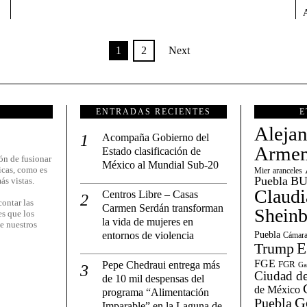
1
2
Next
ENTRADAS RECIENTES
E
Aleja
Acompaña Gobierno del
Armen
Estado clasificación de
ón de fusionar
México al Mundial Sub-20
icas, como es
Mier
aranceles
Puebla
BU
ás vistas.
Claudi
Centros Libre – Casas
ontar las
Carmen Serdán transforman
Shein
es que los
la vida de mujeres en
e nuestros
entornos de violencia
Puebla
Cámara
E
Trump
FGE
Pepe Chedraui entrega más
FGR
Ga
Ciudad de
de 10 mil despensas del
de México
programa “Alimentación
G
Puebla
Imparable” en la Laguna de