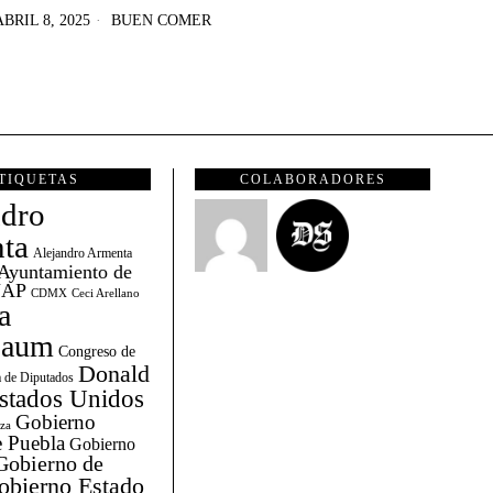
ABRIL 8, 2025
BUEN COMER
TIQUETAS
COLABORADORES
ndro
ta
Alejandro Armenta
Ayuntamiento de
AP
CDMX
Ceci Arellano
a
baum
Congreso de
Donald
 de Diputados
stados Unidos
Gobierno
za
 Puebla
Gobierno
Gobierno de
obierno Estado