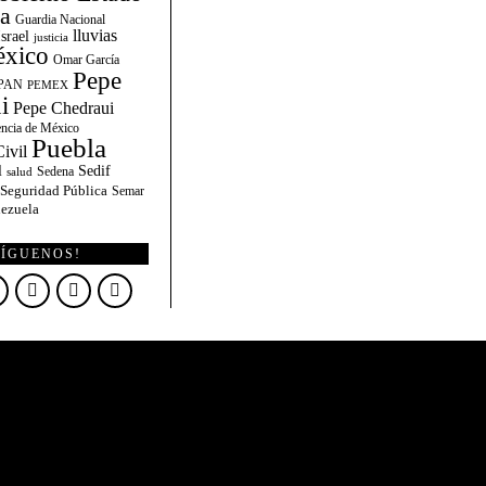
la
Guardia Nacional
lluvias
Israel
justicia
xico
Omar García
Pepe
PAN
PEMEX
i
Pepe Chedraui
encia de México
Puebla
ivil
l
Sedif
Sedena
salud
Seguridad Pública
Semar
ezuela
SÍGUENOS!