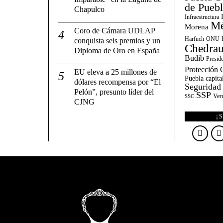
de Pueb
Chapulco
Infraestructura
Mé
Morena
Coro de Cámara UDLAP
Harfuch
ONU
conquista seis premios y un
Chedrau
Diploma de Oro en España
Budib
Presid
Protección C
EU eleva a 25 millones de
Puebla capita
dólares recompensa por “El
Seguridad
Pelón”, presunto líder del
SSP
Ven
SSC
CJNG
¡