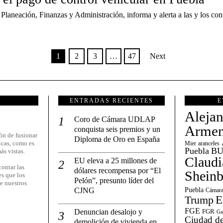
Planeación, Finanzas y Administración, informa y alerta a las y los cont
1
2
3
…
47
Next
ENTRADAS RECIENTES
E
Aleja
Coro de Cámara UDLAP
Armen
conquista seis premios y un
ón de fusionar
Diploma de Oro en España
icas, como es
Mier
aranceles
Puebla
BU
ás vistas.
Claudi
EU eleva a 25 millones de
ontar las
dólares recompensa por “El
Shein
es que los
Pelón”, presunto líder del
e nuestros
CJNG
Puebla
Cámara
E
Trump
FGE
Denuncian desalojo y
FGR
Ga
Ciudad de
demolición de vivienda en