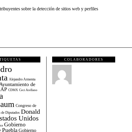
ribuyentes sobre la detección de sitios web y perfiles
TIQUETAS
COLABORADORES
ndro
ta
Alejandro Armenta
Ayuntamiento de
AP
CDMX
Ceci Arellano
a
baum
Congreso de
Donald
 de Diputados
stados Unidos
Gobierno
za
 Puebla
Gobierno