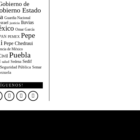
Gobierno de
obierno Estado
la
Guardia Nacional
lluvias
Israel
justicia
xico
Omar García
Pepe
PAN
PEMEX
i
Pepe Chedraui
encia de México
Puebla
ivil
l
Sedif
Sedena
salud
Seguridad Pública
Semar
ezuela
SÍGUENOS!