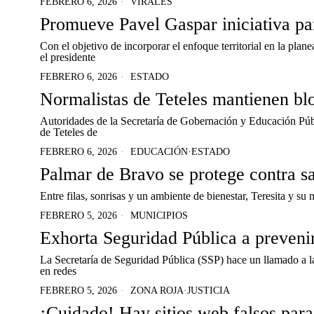
FEBRERO 6, 2026
VIRALES
Promueve Pavel Gaspar iniciativa par
Con el objetivo de incorporar el enfoque territorial en la plan
el presidente
FEBRERO 6, 2026
ESTADO
Normalistas de Teteles mantienen bl
Autoridades de la Secretaría de Gobernación y Educación Púb
de Teteles de
FEBRERO 6, 2026
EDUCACIÓN
·
ESTADO
Palmar de Bravo se protege contra 
Entre filas, sonrisas y un ambiente de bienestar, Teresita y s
FEBRERO 5, 2026
MUNICIPIOS
Exhorta Seguridad Pública a prevenir
La Secretaría de Seguridad Pública (SSP) hace un llamado a la
en redes
FEBRERO 5, 2026
ZONA ROJA
·
JUSTICIA
¡Cuidado! Hay sitios web falsos para