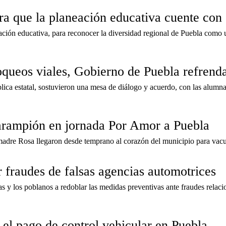
a que la planeación educativa cuente con e
eación educativa, para reconocer la diversidad regional de Puebla como un
oqueos viales, Gobierno de Puebla refrend
lica estatal, sostuvieron una mesa de diálogo y acuerdo, con las alum
sarampión en jornada Por Amor a Puebla
u madre Rosa llegaron desde temprano al corazón del municipio para vacu
 fraudes de falsas agencias automotrices
s y los poblanos a redoblar las medidas preventivas ante fraudes rela
 el pago de control vehicular en Puebla