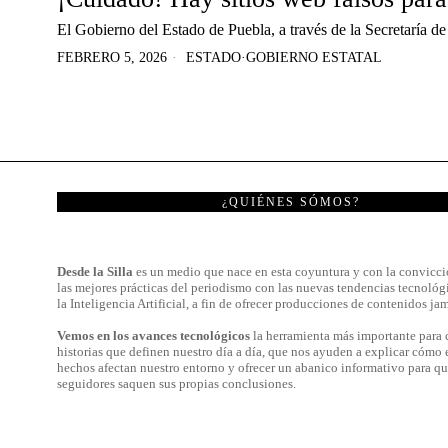
El Gobierno del Estado de Puebla, a través de la Secretaría de 
FEBRERO 5, 2026
ESTADO
·
GOBIERNO ESTATAL
¿QUIÉNES SÓMOS?
Desde la Silla
es un medio que nace en esta coyuntura y con la convicci
las mejores prácticas del periodismo con las nuevas tendencias tecnológ
la Inteligencia Artificial, a fin de ofrecer producciones de contenidos jam
Vemos en los avances tecnológicos
la herramienta más importante para c
historias que definen nuestro día a día, que nos ayuden a explicar cómo 
hechos afectan nuestro entorno y ofrecer un abanico informativo para qu
seguidores saquen sus propias conclusiones.