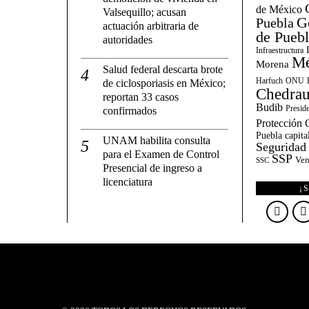
de México
Valsequillo; acusan
G
Puebla
actuación arbitraria de
de Pueb
autoridades
Infraestructura
Mé
Morena
Salud federal descarta brote
Harfuch
ONU
de ciclosporiasis en México;
Chedrau
reportan 33 casos
Budib
Presid
confirmados
Protección C
Puebla capita
UNAM habilita consulta
Seguridad
para el Examen de Control
SSP
Ven
SSC
Presencial de ingreso a
licenciatura
¡