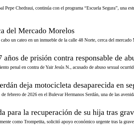
l Pepe Chedraui, continúa con el programa “Escuela Segura”, una estrate
rca del Mercado Morelos
a cabo un cateo en un inmueble de la calle 48 Norte, cerca del mercado
 años de prisión contra responsable de ab
miento penal en contra de Yair Jesús N., acusado de abuso sexual ocurr
rdán deja motocicleta desaparecida en s
 de febrero de 2026 en el Bulevar Hermanos Serdán, una de las avenidas
 para la recuperación de su hija tras gra
rmente como Trompetita, solicitó apoyo económico urgente tras la grave 