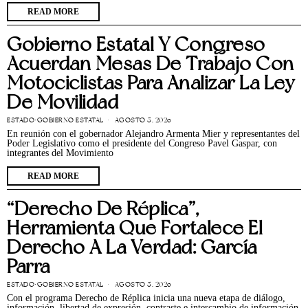
READ MORE
Gobierno Estatal Y Congreso
Acuerdan Mesas De Trabajo Con
Motociclistas Para Analizar La Ley
De Movilidad
ESTADO
·
GOBIERNO ESTATAL
AGOSTO 5, 2026
En reunión con el gobernador Alejandro Armenta Mier y representantes del
Poder Legislativo como el presidente del Congreso Pavel Gaspar, con
integrantes del Movimiento
READ MORE
“Derecho De Réplica”,
Herramienta Que Fortalece El
Derecho A La Verdad: García
Parra
ESTADO
·
GOBIERNO ESTATAL
AGOSTO 5, 2026
Con el programa Derecho de Réplica inicia una nueva etapa de diálogo,
información, libertad de expresión, contraste e intercambio de información,