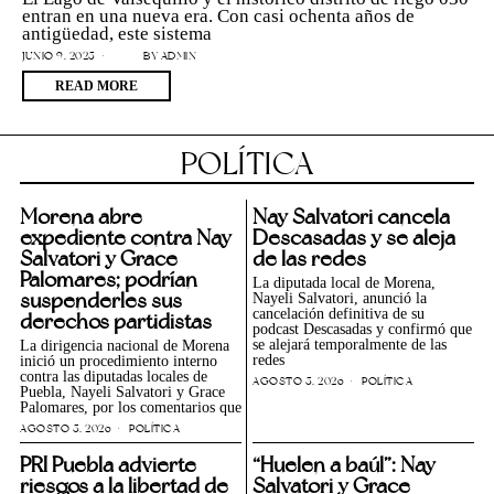
entran en una nueva era. Con casi ochenta años de
antigüedad, este sistema
JUNIO 9, 2025
BY
ADMIN
READ MORE
POLÍTICA
Morena abre
Nay Salvatori cancela
expediente contra Nay
Descasadas y se aleja
Salvatori y Grace
de las redes
Palomares; podrían
La diputada local de Morena,
suspenderles sus
Nayeli Salvatori, anunció la
cancelación definitiva de su
derechos partidistas
podcast Descasadas y confirmó que
se alejará temporalmente de las
La dirigencia nacional de Morena
redes
inició un procedimiento interno
contra las diputadas locales de
AGOSTO 5, 2026
POLÍTICA
Puebla, Nayeli Salvatori y Grace
Palomares, por los comentarios que
AGOSTO 5, 2026
POLÍTICA
PRI Puebla advierte
“Huelen a baúl”: Nay
riesgos a la libertad de
Salvatori y Grace