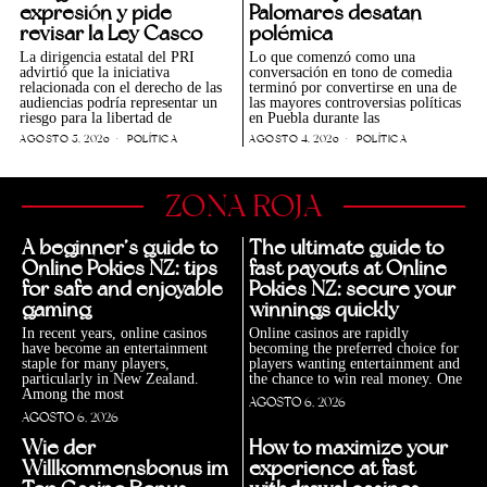
expresión y pide
Palomares desatan
revisar la Ley Casco
polémica
La dirigencia estatal del PRI
Lo que comenzó como una
advirtió que la iniciativa
conversación en tono de comedia
relacionada con el derecho de las
terminó por convertirse en una de
audiencias podría representar un
las mayores controversias políticas
riesgo para la libertad de
en Puebla durante las
AGOSTO 5, 2026
POLÍTICA
AGOSTO 4, 2026
POLÍTICA
ZONA ROJA
A beginner’s guide to
The ultimate guide to
Online Pokies NZ: tips
fast payouts at Online
for safe and enjoyable
Pokies NZ: secure your
gaming
winnings quickly
In recent years, online casinos
Online casinos are rapidly
have become an entertainment
becoming the preferred choice for
staple for many players,
players wanting entertainment and
particularly in New Zealand.
the chance to win real money. One
Among the most
AGOSTO 6, 2026
AGOSTO 6, 2026
Wie der
How to maximize your
Willkommensbonus im
experience at fast