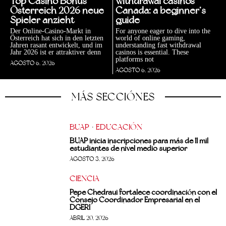
Top Casino Bonus
withdrawal casinos
Österreich 2026 neue
Canada: a beginner’s
Spieler anzieht
guide
Der Online-Casino-Markt in
For anyone eager to dive into the
Österreich hat sich in den letzten
world of online gaming,
Jahren rasant entwickelt, und im
understanding fast withdrawal
Jahr 2026 ist er attraktiver denn
casinos is essential. These
platforms not
AGOSTO 6, 2026
AGOSTO 6, 2026
MÁS SECCIÓNES
BUAP
·
EDUCACIÓN
BUAP inicia inscripciones para más de 11 mil
estudiantes de nivel medio superior
AGOSTO 3, 2026
CIENCIA
Pepe Chedraui fortalece coordinación con el
Consejo Coordinador Empresarial en el
DGERI
ABRIL 20, 2026