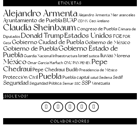
ETIQUETAS
Alejandro Armenta
aranceles
Alejandro Armenta Mier
Ayuntamiento de Puebla
BUAP
CDMX
Ceci Arellano
Claudia Sheinbaum
Congreso de Puebla
Cámara de
Estados Unidos
Donald Trump
FGE
FGR
Diputados
Gobierno Ciudad de Puebla
Gobierno de México
Gaza
Gobierno Estado de
Gobierno de Puebla
Puebla
lluvias
Morena
Israel
Guardia Nacional
Infraestructura
justicia
Pepe
México
Omar García Harfuch
ONU
PAN
PEMEX
Chedraui
Pepe Chedraui Budib
Presidencia de México
Puebla
Protección Civil
Puebla capital
Sedif
salud
Sedena
Seguridad
SSP
Seguridad Pública
Venezuela
Semar
SSC
¡SÍGUENOS!
COLABORADORES