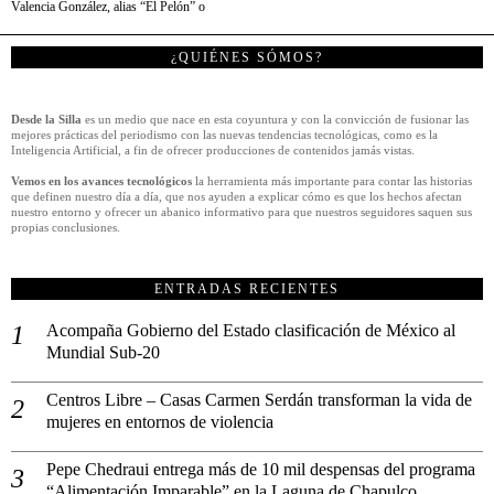
Valencia González, alias “El Pelón” o
¿QUIÉNES SÓMOS?
Desde la Silla
es un medio que nace en esta coyuntura y con la convicción de fusionar las
mejores prácticas del periodismo con las nuevas tendencias tecnológicas, como es la
Inteligencia Artificial, a fin de ofrecer producciones de contenidos jamás vistas.
Vemos en los avances tecnológicos
la herramienta más importante para contar las historias
que definen nuestro día a día, que nos ayuden a explicar cómo es que los hechos afectan
nuestro entorno y ofrecer un abanico informativo para que nuestros seguidores saquen sus
propias conclusiones.
ENTRADAS RECIENTES
Acompaña Gobierno del Estado clasificación de México al
Mundial Sub-20
Centros Libre – Casas Carmen Serdán transforman la vida de
mujeres en entornos de violencia
Pepe Chedraui entrega más de 10 mil despensas del programa
“Alimentación Imparable” en la Laguna de Chapulco