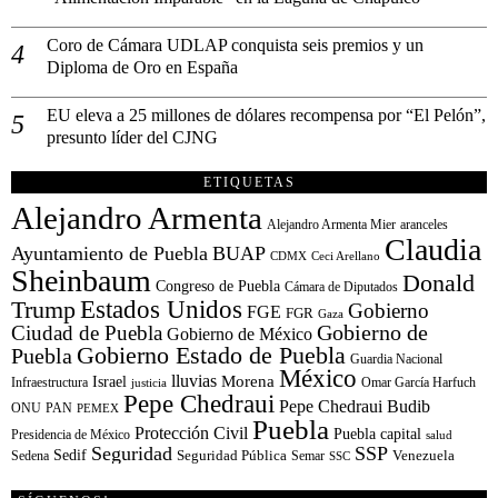
Coro de Cámara UDLAP conquista seis premios y un
Diploma de Oro en España
EU eleva a 25 millones de dólares recompensa por “El Pelón”,
presunto líder del CJNG
ETIQUETAS
Alejandro Armenta
Alejandro Armenta Mier
aranceles
Claudia
Ayuntamiento de Puebla
BUAP
CDMX
Ceci Arellano
Sheinbaum
Donald
Congreso de Puebla
Cámara de Diputados
Estados Unidos
Trump
Gobierno
FGE
FGR
Gaza
Gobierno de
Ciudad de Puebla
Gobierno de México
Gobierno Estado de Puebla
Puebla
Guardia Nacional
México
lluvias
Morena
Israel
Infraestructura
Omar García Harfuch
justicia
Pepe Chedraui
Pepe Chedraui Budib
ONU
PAN
PEMEX
Puebla
Protección Civil
Puebla capital
Presidencia de México
salud
Seguridad
SSP
Sedif
Sedena
Seguridad Pública
Semar
Venezuela
SSC