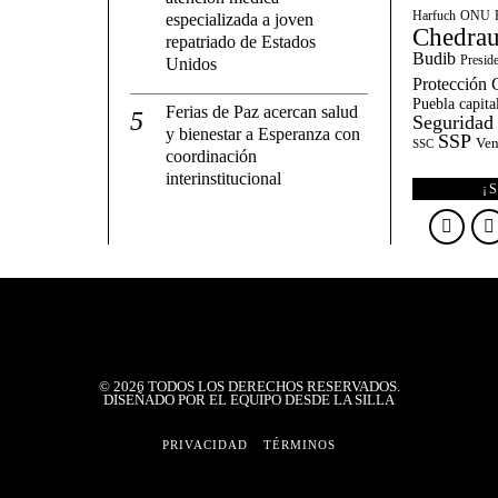
Harfuch
ONU
especializada a joven
Chedrau
repatriado de Estados
Budib
Presid
Unidos
Protección C
Puebla capita
Ferias de Paz acercan salud
Seguridad
y bienestar a Esperanza con
SSP
Ven
SSC
coordinación
interinstitucional
¡
©
2026
TODOS LOS DERECHOS RESERVADOS.
DISEÑADO POR EL EQUIPO DESDE LA SILLA
PRIVACIDAD
TÉRMINOS