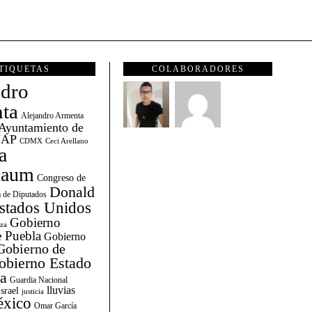
TIQUETAS
COLABORADORES
ndro
ta
Alejandro Armenta
Ayuntamiento de
AP
CDMX
Ceci Arellano
a
baum
Congreso de
Donald
 de Diputados
stados Unidos
Gobierno
za
 Puebla
Gobierno
Gobierno de
obierno Estado
la
Guardia Nacional
lluvias
Israel
justicia
xico
Omar García