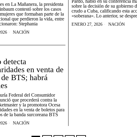
Pardo, habló en su conferencia m
es en La Mañanera, la presidenta
sobre la decisión de su gobierno d
inbaum contestó sobre los casos
crudo a Cuba, calificando esta ac
 mujeres que formaban parte de la
«soberana». Lo anterior, se despr
onal que perdieron la vida, entre
cionaron: Stephania
ENERO 27, 2026
NACIÓN
2026
NACIÓN
 detecta
aridades en venta de
 de BTS; habrá
nes
uría Federal del Consumidor
unció que procederá contra la
ketmaster y la promotora Ocesa
ridades en la venta de boletos para
os de la banda surcoreana BTS
2026
NACIÓN