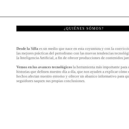
¿QUIÉNES SÓMOS?
Desde la Silla
es un medio que nace en esta coyuntura y con la convicci
las mejores prácticas del periodismo con las nuevas tendencias tecnológ
la Inteligencia Artificial, a fin de ofrecer producciones de contenidos jam
Vemos en los avances tecnológicos
la herramienta más importante para c
historias que definen nuestro día a día, que nos ayuden a explicar cómo 
hechos afectan nuestro entorno y ofrecer un abanico informativo para qu
seguidores saquen sus propias conclusiones.