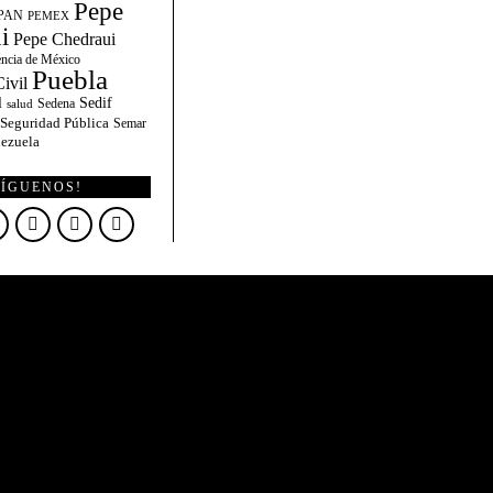
Pepe
PAN
PEMEX
i
Pepe Chedraui
encia de México
Puebla
ivil
l
Sedif
Sedena
salud
Seguridad Pública
Semar
ezuela
SÍGUENOS!