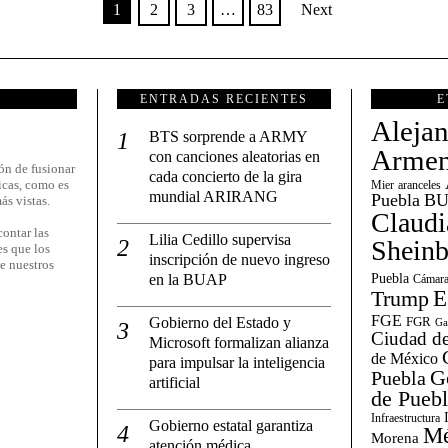
1
2
3
…
83
Next
ENTRADAS RECIENTES
E
Aleja
BTS sorprende a ARMY
Armen
con canciones aleatorias en
ón de fusionar
cada concierto de la gira
icas, como es
Mier
aranceles
mundial ARIRANG
Puebla
BU
ás vistas.
Claudi
ontar las
Lilia Cedillo supervisa
Shein
es que los
inscripción de nuevo ingreso
e nuestros
en la BUAP
Puebla
Cámara
E
Trump
FGE
Gobierno del Estado y
FGR
Ga
Ciudad de
Microsoft formalizan alianza
de México
para impulsar la inteligencia
G
Puebla
artificial
de Pueb
Infraestructura
Gobierno estatal garantiza
Mé
Morena
atención médica