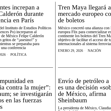
ntes increpan a
Tren Maya llegará a
Calderón durante
mercado europeo co
ncia en París
de boletos
del Instituto de Estudios Políticos
México concretó una alianza con 
iences Po) increparon al
europea Flix para comercializar e
e de México Felipe Calderón
continente los boletos del Tren M
 gritos de “¡asesino!” y
objetivo de facilitar el acceso de t
mientras se preparaba para
internacionales al sistema ferrovia
n una conferencia
ENERO 29, 2026
NACIÓN
2026
POLÍTICA
impunidad en
Envío de petróleo a
ia contra la mujer”:
es una decisión «so
um; se investigarán
de México, afirma
os en las fuerzas
Sheinbaum
s
La presidenta de México, Claudi