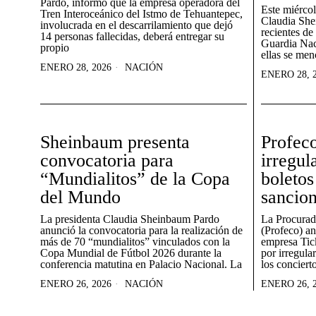
Pardo, informó que la empresa operadora del
Este miércol
Tren Interoceánico del Istmo de Tehuantepec,
Claudia She
involucrada en el descarrilamiento que dejó
recientes de
14 personas fallecidas, deberá entregar su
Guardia Naci
propio
ellas se men
ENERO 28, 2026
NACIÓN
ENERO 28, 
Sheinbaum presenta
Profeco
convocatoria para
irregul
“Mundialitos” de la Copa
boletos
del Mundo
sancio
La presidenta Claudia Sheinbaum Pardo
La Procurad
anunció la convocatoria para la realización de
(Profeco) an
más de 70 “mundialitos” vinculados con la
empresa Tic
Copa Mundial de Fútbol 2026 durante la
por irregula
conferencia matutina en Palacio Nacional. La
los conciert
ENERO 26, 2026
NACIÓN
ENERO 26, 