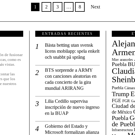
1
2
3
…
8
Next
ENTRADAS RECIENTES
E
Aleja
Bästa betting utan svensk
Armen
licens mobilapp: spela enkelt
ón de fusionar
och snabbt på språng
icas, como es
Mier
aranceles
Puebla
BU
ás vistas.
Claudi
BTS sorprende a ARMY
ontar las
con canciones aleatorias en
Shein
es que los
cada concierto de la gira
e nuestros
mundial ARIRANG
Puebla
Cámara
E
Trump
FGE
Lilia Cedillo supervisa
FGR
Ga
Ciudad de
inscripción de nuevo ingreso
de México
en la BUAP
G
Puebla
de Pueb
Gobierno del Estado y
Infraestructura
Microsoft formalizan alianza