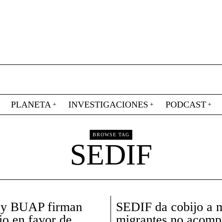
PLANETA
INVESTIGACIONES
PODCAST
BROWSE TAG
SEDIF
y BUAP firman
SEDIF da cobijo a 
o en favor de
migrantes no acom