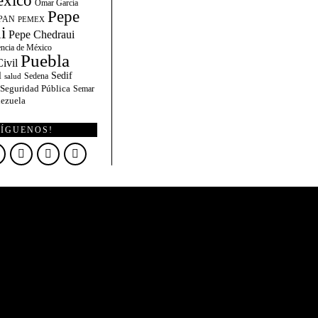
xico
Omar García
Pepe
PAN
PEMEX
i
Pepe Chedraui
encia de México
Puebla
ivil
l
Sedif
Sedena
salud
Seguridad Pública
Semar
ezuela
SÍGUENOS!