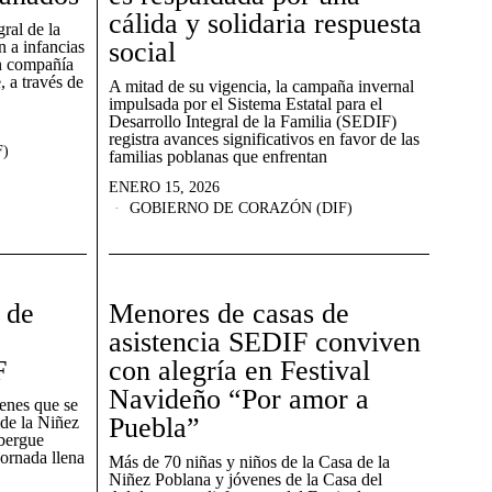
cálida y solidaria respuesta
ral de la
social
 a infancias
in compañía
, a través de
A mitad de su vigencia, la campaña invernal
impulsada por el Sistema Estatal para el
Desarrollo Integral de la Familia (SEDIF)
registra avances significativos en favor de las
)
familias poblanas que enfrentan
ENERO 15, 2026
GOBIERNO DE CORAZÓN (DIF)
 de
Menores de casas de
asistencia SEDIF conviven
F
con alegría en Festival
Navideño “Por amor a
venes que se
Puebla”
 de la Niñez
bergue
jornada llena
Más de 70 niñas y niños de la Casa de la
Niñez Poblana y jóvenes de la Casa del