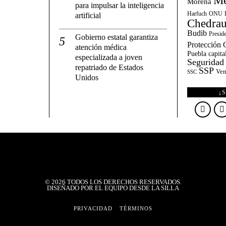
Mé
Morena
para impulsar la inteligencia
Harfuch
ONU
artificial
Chedrau
Budib
Presid
Gobierno estatal garantiza
Protección C
atención médica
Puebla capita
especializada a joven
Seguridad
repatriado de Estados
SSP
Ven
SSC
Unidos
¡
©
2026
TODOS LOS DERECHOS RESERVADOS.
DISEÑADO POR EL EQUIPO DESDE LA SILLA
PRIVACIDAD
TÉRMINOS