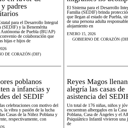
 y padres
El Sistema para el Desarrollo Integ
itarios
Familia (SEDIF) brinda protección
que llegan al estado de Puebla, s
de una persona adulta responsable
statal para el Desarrollo Integral
alojamiento en
ia (SEDIF) y la Benemérita
d Autónoma de Puebla (BUAP)
ENERO 15, 2026
 convenio de colaboración que
GOBIERNO DE CORAZÓN (DIF
as hijas e hijos de
2026
O DE CORAZÓN (DIF)
ores poblanos
Reyes Magos llenan
ten a infancias y
alegría las casas de
udes del SEDIF
asistencia del SEDI
 las celebraciones con motivo del
Un total de 176 niñas, niños y jó
, la vibra y pasión de la lucha
encuentran albergados en la Casa
a las Casas de la Niñez Poblana y
Poblana, Casa de Ángeles y el Al
nte, respectivamente, con
Psiquiátrico Infantil vivieron una 
de
026