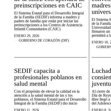
preinscripciones en CAIC
madres
univers
El Sistema Estatal para el Desarrollo Integral
de la Familia (SEDIF) informa a madres y
El Sistema E
padres de familia que están por iniciar las
de la Famil
preinscripciones a los Centros de Asistencia
Universida
Infantil Comunitarios (CAIC)
firmaron un
permitirá a l
ENERO 29, 2026
GOBIERNO DE CORAZÓN (DIF)
ENERO 18, 
GOBIERN
SEDIF capacita a
Luchad
profesionales poblanos en
consien
salud mental
juvent
Con el propósito de elevar la calidad en la
Al cierre de
atención a la salud mental de las y los
Día de Reyes
poblanos, el Sistema Estatal para el Desarrollo
libre llegó 
Integral de la Familia (SEDIF) dio inicio
del Adolesce
ENERO 11, 2026
ENERO 8, 2