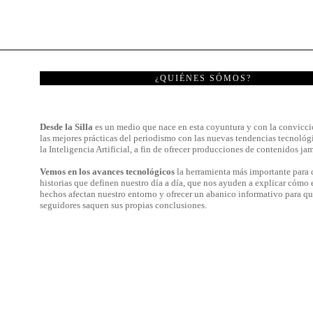
¿QUIÉNES SÓMOS?
Desde la Silla
es un medio que nace en esta coyuntura y con la convicci
las mejores prácticas del periodismo con las nuevas tendencias tecnológ
la Inteligencia Artificial, a fin de ofrecer producciones de contenidos jam
Vemos en los avances tecnológicos
la herramienta más importante para c
historias que definen nuestro día a día, que nos ayuden a explicar cómo 
hechos afectan nuestro entorno y ofrecer un abanico informativo para qu
seguidores saquen sus propias conclusiones.