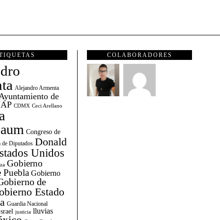
TIQUETAS
COLABORADORES
ndro
ta
Alejandro Armenta
Ayuntamiento de
AP
CDMX
Ceci Arellano
a
baum
Congreso de
Donald
 de Diputados
stados Unidos
Gobierno
za
 Puebla
Gobierno
Gobierno de
obierno Estado
la
Guardia Nacional
lluvias
Israel
justicia