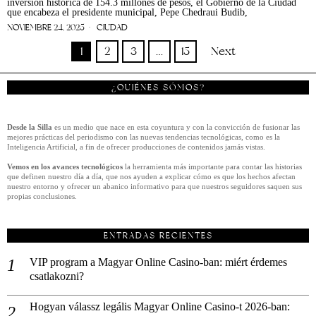
inversión histórica de 154.3 millones de pesos, el Gobierno de la Ciudad
que encabeza el presidente municipal, Pepe Chedraui Budib,
NOVIEMBRE 24, 2025
CIUDAD
1
2
3
…
15
Next
¿QUIÉNES SÓMOS?
Desde la Silla
es un medio que nace en esta coyuntura y con la convicción de fusionar las
mejores prácticas del periodismo con las nuevas tendencias tecnológicas, como es la
Inteligencia Artificial, a fin de ofrecer producciones de contenidos jamás vistas.
Vemos en los avances tecnológicos
la herramienta más importante para contar las historias
que definen nuestro día a día, que nos ayuden a explicar cómo es que los hechos afectan
nuestro entorno y ofrecer un abanico informativo para que nuestros seguidores saquen sus
propias conclusiones.
ENTRADAS RECIENTES
VIP program a Magyar Online Casino-ban: miért érdemes
csatlakozni?
Hogyan válassz legális Magyar Online Casino-t 2026-ban: