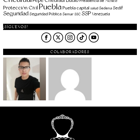
Pepe Chedraui Budib
Presidencia de México
Puebla
Protección Civil
Puebla capital
Sedif
salud
Sedena
Seguridad
SSP
Seguridad Pública
Venezuela
Semar
SSC
¡SÍGUENOS!
COLABORADORES