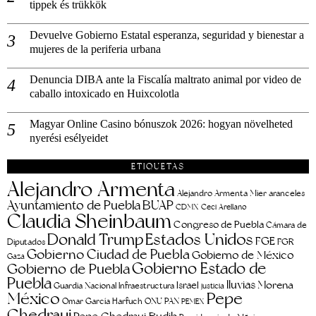
tippek és trükkök
Devuelve Gobierno Estatal esperanza, seguridad y bienestar a
mujeres de la periferia urbana
Denuncia DIBA ante la Fiscalía maltrato animal por video de
caballo intoxicado en Huixcolotla
Magyar Online Casino bónuszok 2026: hogyan növelheted
nyerési esélyeidet
ETIQUETAS
Alejandro Armenta
aranceles
Alejandro Armenta Mier
Ayuntamiento de Puebla
BUAP
CDMX
Ceci Arellano
Claudia Sheinbaum
Congreso de Puebla
Cámara de
Estados Unidos
Donald Trump
FGE
FGR
Diputados
Gobierno Ciudad de Puebla
Gobierno de México
Gaza
Gobierno Estado de
Gobierno de Puebla
Puebla
lluvias
Morena
Israel
Guardia Nacional
Infraestructura
justicia
Pepe
México
Omar García Harfuch
ONU
PAN
PEMEX
Chedraui