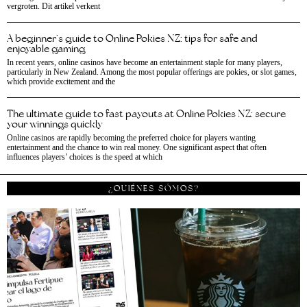
vergroten. Dit artikel verkent
A beginner’s guide to Online Pokies NZ: tips for safe and
enjoyable gaming
In recent years, online casinos have become an entertainment staple for many players,
particularly in New Zealand. Among the most popular offerings are pokies, or slot games,
which provide excitement and the
The ultimate guide to fast payouts at Online Pokies NZ: secure
your winnings quickly
Online casinos are rapidly becoming the preferred choice for players wanting
entertainment and the chance to win real money. One significant aspect that often
influences players’ choices is the speed at which
¿QUIÉNES SÓMOS?