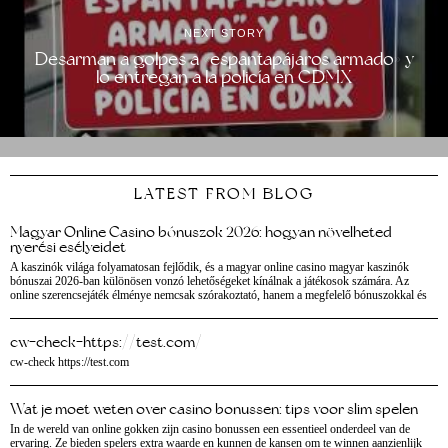
NEXT STORY
Desarman a golpes a «espantapájaros armado» y
lo entregan a la policía en CDMX
LATEST FROM BLOG
Magyar Online Casino bónuszok 2026: hogyan növelheted
nyerési esélyeidet
A kaszinók világa folyamatosan fejlődik, és a magyar online casino magyar kaszinók
bónuszai 2026-ban különösen vonzó lehetőségeket kínálnak a játékosok számára. Az
online szerencsejáték élménye nemcsak szórakoztató, hanem a megfelelő bónuszokkal és
cw-check-https://test.com/
cw-check https://test.com
Wat je moet weten over casino bonussen: tips voor slim spelen
In de wereld van online gokken zijn casino bonussen een essentieel onderdeel van de
ervaring. Ze bieden spelers extra waarde en kunnen de kansen om te winnen aanzienlijk