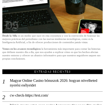
Desde la Silla
es un medio que nace en esta coyuntura y con la convicción de fusionar las
mejores prácticas del periodismo con las nuevas tendencias tecnológicas, como es la
Inteligencia Artificial, a fin de ofrecer producciones de contenidos jamás vistas.
Vemos en los avances tecnológicos
la herramienta más importante para contar las historias
que definen nuestro día a día, que nos ayuden a explicar cómo es que los hechos afectan
nuestro entorno y ofrecer un abanico informativo para que nuestros seguidores saquen sus
propias conclusiones.
ENTRADAS RECIENTES
Magyar Online Casino bónuszok 2026: hogyan növelheted
nyerési esélyeidet
cw-check-https://test.com/