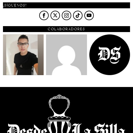
¡SÍGUENOS!
COLABORADORES