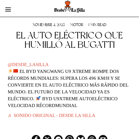
NOVIEMBRE 4, 2025
MOTOR
1 MIN READ
EL AUTO ELÉCTRICO QUE
HUMILLÓ AL BUGATTI
@DESDE_LASILLA
EL BYD YANGWANG U9 XTREME ROMPE DOS
RÉCORDS MUNDIALES: SUPERA LOS 496 KM/H Y SE
CONVIERTE EN EL AUTO ELÉCTRICO MÁS RÁPIDO DEL
MUNDO. EL FUTURO DE LA VELOCIDAD YA ES
ELÉCTRICO.
BYD U9XTREME AUTOELÉCTRICO
VELOCIDAD RÉCORDMUNDIAL
♬ SONIDO ORIGINAL - DESDE LA SILLA