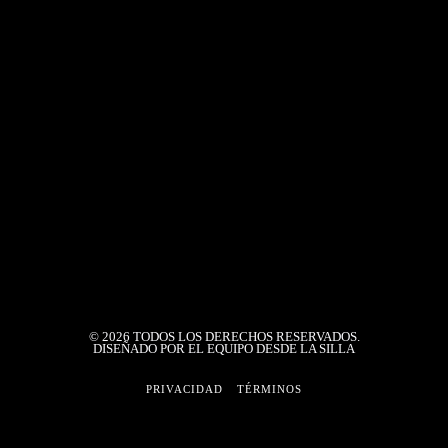
s Carmen
Pepe Chedraui entrega más de 10
Coro de 
 vida de
mil despensas del programa
conquista 
e violencia
“Alimentación Imparable” en la
Diploma d
Laguna de Chapulco
, los Centros
El talento cor
Bienestar,
internacional 
Como parte del compromiso por la
 Casas Carmen
Cámara de la 
seguridad alimentaria en Puebla Capital, el
ica pública
Puebla (UDLAP
alcalde Pepe Chedraui, a través del DIF
el Estado, en
un Diploma de
Puebla Capital que dirige la presidenta del
Patronato MariElise Budib, llevó a cabo
©
2026
TODOS LOS DERECHOS RESERVADOS.
DISEÑADO POR EL EQUIPO DESDE LA SILLA
PRIVACIDAD
TÉRMINOS