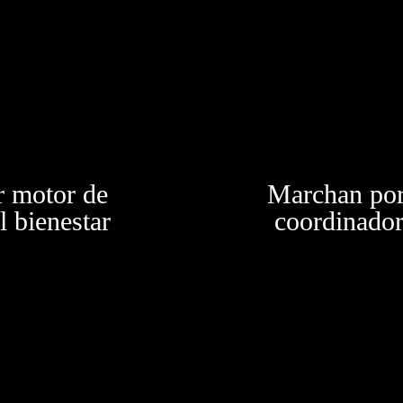
para la próxima vez que comente.
r motor de
Marchan por
l bienestar
coordinador
LATEST FROM BLOG