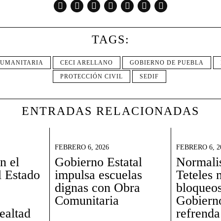
TAGS:
UMANITARIA
CECI ARELLANO
GOBIERNO DE PUEBLA
PROTECCIÓN CIVIL
SEDIF
ENTRADAS RELACIONADAS
FEBRERO 6, 2026
FEBRERO 6, 2
n el
Gobierno Estatal
Normalis
l Estado
impulsa escuelas
Teteles 
dignas con Obra
bloqueos
,
Comunitaria
Gobiern
lealtad
refrenda