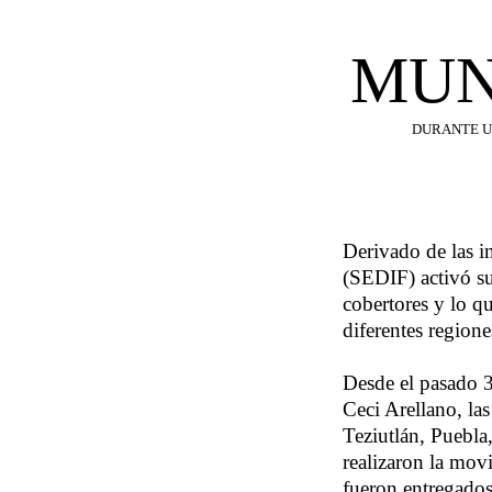
MUN
DURANTE UN
Derivado de las in
(SEDIF) activó su
cobertores y lo qu
diferentes regione
Desde el pasado 3 
Ceci Arellano, l
Teziutlán, Puebla
realizaron la mov
fueron entregados