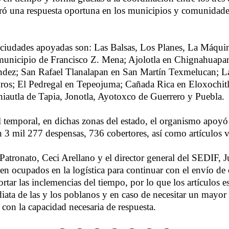
ró una respuesta oportuna en los municipios y comunidade
 ciudades apoyadas son: Las Balsas, Los Planes, La Máqui
 municipio de Francisco Z. Mena; Ajolotla en Chignahuapa
ndez; San Rafael Tlanalapan en San Martín Texmelucan; L
ros; El Pedregal en Tepeojuma; Cañada Rica en Eloxochitl
hiautla de Tapia, Jonotla, Ayotoxco de Guerrero y Puebla.
temporal, en dichas zonas del estado, el organismo apoyó 
on 3 mil 277 despensas, 736 cobertores, así como artículos v
 Patronato, Ceci Arellano y el director general del SEDIF, 
en ocupados en la logística para continuar con el envío de
ortar las inclemencias del tiempo, por lo que los artículos e
iata de las y los poblanos y en caso de necesitar un mayor
con la capacidad necesaria de respuesta.