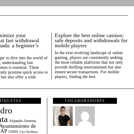
ximize your
Explore the best online casinos:
at fast withdrawal
safe deposits and withdrawals for
nada: a beginner’s
mobile players
In the ever-evolving landscape of online
gaming, players are consistently seeking
er to dive into the world of
the most reliable platforms that not only
 understanding fast
provide thrilling entertainment but also
inos is essential. These
ensure secure transactions. For mobile
only promise quick access to
players, finding the best
but also offer a wide
TIQUETAS
COLABORADORES
ndro
ta
Alejandro Armenta
Ayuntamiento de
AP
CDMX
Ceci Arellano