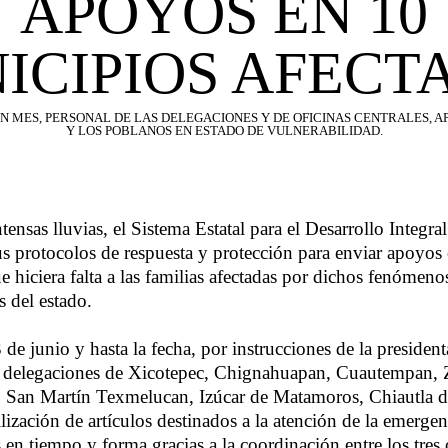
APOYOS EN 10
ICIPIOS AFECT
 MES, PERSONAL DE LAS DELEGACIONES Y DE OFICINAS CENTRALES, A
Y LOS POBLANOS EN ESTADO DE VULNERABILIDAD.
tensas lluvias, el Sistema Estatal para el Desarrollo Integral
s protocolos de respuesta y protección para enviar apoyos 
e hiciera falta a las familias afectadas por dichos fenómenos
s del estado.
de junio y hasta la fecha, por instrucciones de la president
as delegaciones de Xicotepec, Chignahuapan, Cuautempan, 
, San Martín Texmelucan, Izúcar de Matamoros, Chiautla d
ilización de artículos destinados a la atención de la emerg
 en tiempo y forma gracias a la coordinación entre los tres