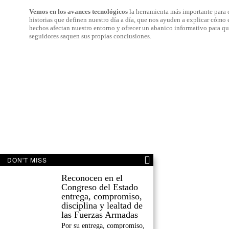
Vemos en los avances tecnológicos
la herramienta más importante para c
historias que definen nuestro día a día, que nos ayuden a explicar cómo 
hechos afectan nuestro entorno y ofrecer un abanico informativo para qu
seguidores saquen sus propias conclusiones.
DON'T MISS
Reconocen en el
Congreso del Estado
entrega, compromiso,
disciplina y lealtad de
las Fuerzas Armadas
Por su entrega, compromiso,