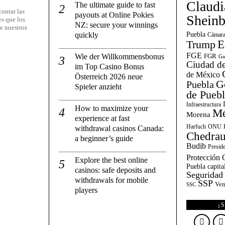
Claudi
The ultimate guide to fast
ontar las
payouts at Online Pokies
Shein
es que los
NZ: secure your winnings
e nuestros
quickly
Puebla
Cámara
E
Trump
FGE
Wie der Willkommensbonus
FGR
Ga
Ciudad de
im Top Casino Bonus
de México
Österreich 2026 neue
G
Puebla
Spieler anzieht
de Pueb
Infraestructura
How to maximize your
Mé
Morena
experience at fast
Harfuch
ONU
withdrawal casinos Canada:
Chedrau
a beginner’s guide
Budib
Presid
Protección C
Explore the best online
Puebla capita
casinos: safe deposits and
Seguridad
withdrawals for mobile
SSP
Ven
SSC
players
¡