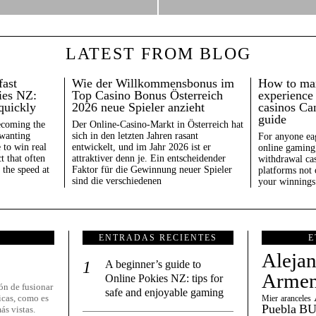
LATEST FROM BLOG
fast
Wie der Willkommensbonus im
How to ma
ies NZ:
Top Casino Bonus Österreich
experience 
quickly
2026 neue Spieler anzieht
casinos Ca
guide
ecoming the
Der Online-Casino-Markt in Österreich hat
 wanting
sich in den letzten Jahren rasant
For anyone eag
 to win real
entwickelt, und im Jahr 2026 ist er
online gaming,
t that often
attraktiver denn je. Ein entscheidender
withdrawal cas
 the speed at
Faktor für die Gewinnung neuer Spieler
platforms not 
sind die verschiedenen
your winnings 
ENTRADAS RECIENTES
E
Aleja
A beginner’s guide to
Armen
Online Pokies NZ: tips for
ón de fusionar
safe and enjoyable gaming
icas, como es
Mier
aranceles
Puebla
BU
ás vistas.