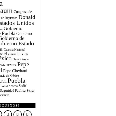
a
baum
Congreso de
Donald
 de Diputados
stados Unidos
Gobierno
za
 Puebla
Gobierno
Gobierno de
obierno Estado
la
Guardia Nacional
lluvias
Israel
justicia
xico
Omar García
Pepe
PAN
PEMEX
i
Pepe Chedraui
encia de México
Puebla
ivil
l
Sedif
Sedena
salud
Seguridad Pública
Semar
ezuela
SÍGUENOS!