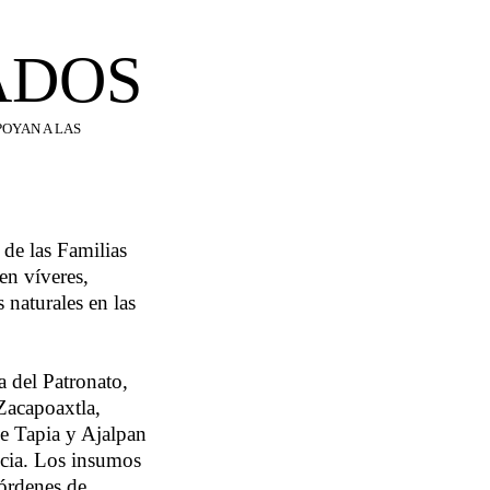
ADOS
POYAN A LAS
 de las Familias
en víveres,
 naturales en las
a del Patronato,
Zacapoaxtla,
e Tapia y Ajalpan
encia. Los insumos
 órdenes de