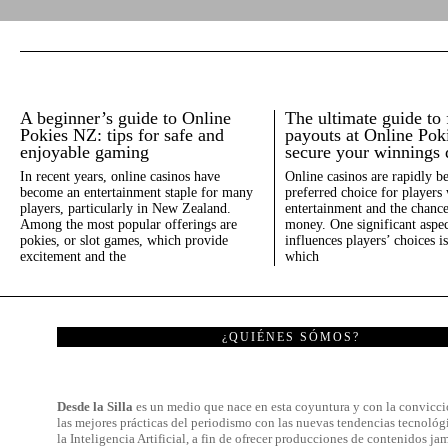
A beginner’s guide to Online
The ultimate guide to 
Pokies NZ: tips for safe and
payouts at Online Pok
enjoyable gaming
secure your winnings 
In recent years, online casinos have
Online casinos are rapidly b
become an entertainment staple for many
preferred choice for players
players, particularly in New Zealand.
entertainment and the chance
Among the most popular offerings are
money. One significant aspec
pokies, or slot games, which provide
influences players’ choices is
excitement and the
which
¿QUIÉNES SÓMOS?
Desde la Silla
es un medio que nace en esta coyuntura y con la convicci
las mejores prácticas del periodismo con las nuevas tendencias tecnológ
la Inteligencia Artificial, a fin de ofrecer producciones de contenidos jam