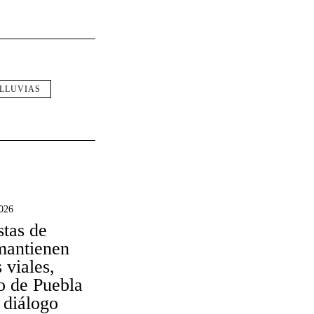
LLUVIAS
026
tas de
mantienen
 viales,
o de Puebla
 diálogo