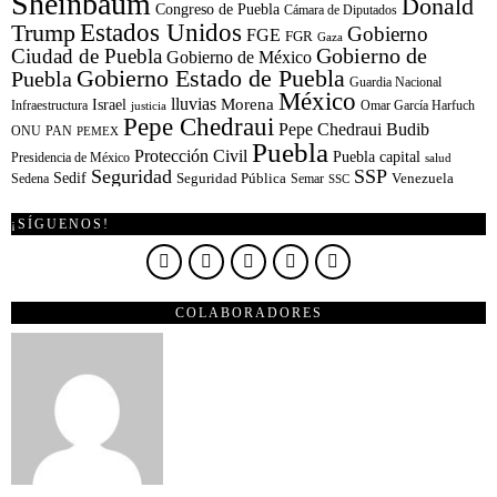
Sheinbaum
Donald
Congreso de Puebla
Cámara de Diputados
Estados Unidos
Trump
Gobierno
FGE
FGR
Gaza
Gobierno de
Ciudad de Puebla
Gobierno de México
Gobierno Estado de Puebla
Puebla
Guardia Nacional
México
lluvias
Morena
Israel
Infraestructura
Omar García Harfuch
justicia
Pepe Chedraui
Pepe Chedraui Budib
ONU
PAN
PEMEX
Puebla
Protección Civil
Puebla capital
Presidencia de México
salud
Seguridad
SSP
Sedif
Sedena
Seguridad Pública
Semar
Venezuela
SSC
¡SÍGUENOS!
COLABORADORES