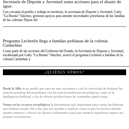
Secretaría de Deporte y Juventud suma acciones para el abasto de
agua
Con cercanía al pueblo y trabajo en territorio, la secretaria de Deporte y Juventud, Gaby
“La Bonita” Sánchez, gestionó apoyos para atender necesidades prioritarias de las familias
de las colonias Playas del
Programa Lechetón llega a familias poblanas de la colonia
Carmelitas
Como parte de las acciones del Gobierno del Estado, la Secretaría de Deporte y Juventud,
encabezada por Gaby “La Bonita” Sánchez, acercó el programa Lechetón a familias de la
colonia Carmelitas y
¿QUIÉNES SÓMOS?
Desde la Silla
es un medio que nace en esta coyuntura y con la convicción de fusionar las
mejores prácticas del periodismo con las nuevas tendencias tecnológicas, como es la
Inteligencia Artificial, a fin de ofrecer producciones de contenidos jamás vistas.
Vemos en los avances tecnológicos
la herramienta más importante para contar las historias
que definen nuestro día a día, que nos ayuden a explicar cómo es que los hechos afectan
nuestro entorno y ofrecer un abanico informativo para que nuestros seguidores saquen sus
propias conclusiones.