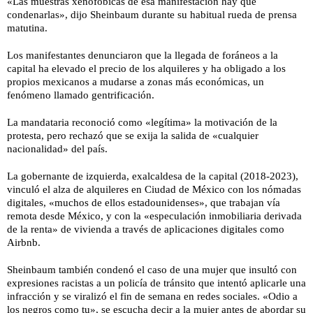
«Las muestras xenofóbicas de esa manifestación hay que
condenarlas», dijo Sheinbaum durante su habitual rueda de prensa
matutina.
Los manifestantes denunciaron que la llegada de foráneos a la
capital ha elevado el precio de los alquileres y ha obligado a los
propios mexicanos a mudarse a zonas más económicas, un
fenómeno llamado gentrificación.
La mandataria reconoció como «legítima» la motivación de la
protesta, pero rechazó que se exija la salida de «cualquier
nacionalidad» del país.
La gobernante de izquierda, exalcaldesa de la capital (2018-2023),
vinculó el alza de alquileres en Ciudad de México con los nómadas
digitales, «muchos de ellos estadounidenses», que trabajan vía
remota desde México, y con la «especulación inmobiliaria derivada
de la renta» de vivienda a través de aplicaciones digitales como
Airbnb.
Sheinbaum también condenó el caso de una mujer que insultó con
expresiones racistas a un policía de tránsito que intentó aplicarle una
infracción y se viralizó el fin de semana en redes sociales. «Odio a
los negros como tu», se escucha decir a la mujer antes de abordar su