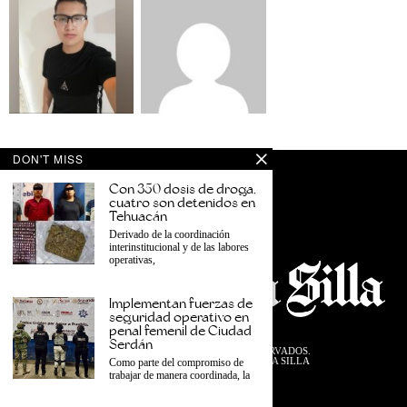
DON'T MISS
Con 350 dosis de droga,
cuatro son detenidos en
Tehuacán
Derivado de la coordinación
interinstitucional y de las labores
operativas,
Implementan fuerzas de
seguridad operativo en
penal femenil de Ciudad
Serdán
©
2026
TODOS LOS DERECHOS RESERVADOS.
DISEÑADO POR EL EQUIPO DESDE LA SILLA
Como parte del compromiso de
trabajar de manera coordinada, la
PRIVACIDAD
TÉRMINOS