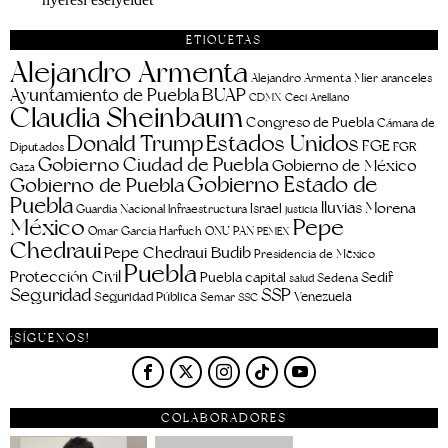
ETIQUETAS
Alejandro Armenta
aranceles
Alejandro Armenta Mier
Ayuntamiento de Puebla
BUAP
CDMX
Ceci Arellano
Claudia Sheinbaum
Congreso de Puebla
Cámara de
Estados Unidos
Donald Trump
FGE
FGR
Diputados
Gobierno Ciudad de Puebla
Gobierno de México
Gaza
Gobierno Estado de
Gobierno de Puebla
Puebla
lluvias
Morena
Israel
Guardia Nacional
Infraestructura
justicia
Pepe
México
Omar García Harfuch
ONU
PAN
PEMEX
Chedraui
Pepe Chedraui Budib
Presidencia de México
Puebla
Protección Civil
Puebla capital
Sedif
salud
Sedena
Seguridad
SSP
Seguridad Pública
Venezuela
Semar
SSC
¡SÍGUENOS!
COLABORADORES