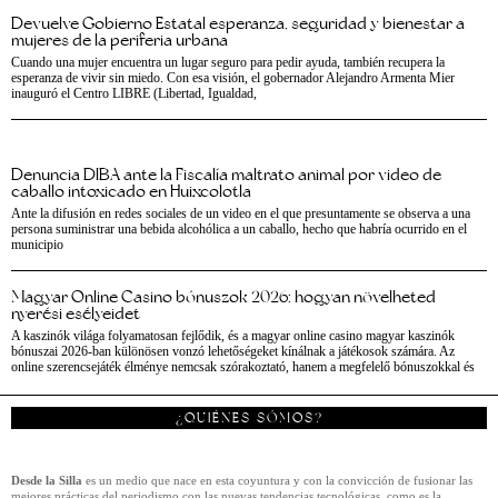
Devuelve Gobierno Estatal esperanza, seguridad y bienestar a
mujeres de la periferia urbana
Cuando una mujer encuentra un lugar seguro para pedir ayuda, también recupera la
esperanza de vivir sin miedo. Con esa visión, el gobernador Alejandro Armenta Mier
inauguró el Centro LIBRE (Libertad, Igualdad,
Denuncia DIBA ante la Fiscalía maltrato animal por video de
caballo intoxicado en Huixcolotla
Ante la difusión en redes sociales de un video en el que presuntamente se observa a una
persona suministrar una bebida alcohólica a un caballo, hecho que habría ocurrido en el
municipio
Magyar Online Casino bónuszok 2026: hogyan növelheted
nyerési esélyeidet
A kaszinók világa folyamatosan fejlődik, és a magyar online casino magyar kaszinók
bónuszai 2026-ban különösen vonzó lehetőségeket kínálnak a játékosok számára. Az
online szerencsejáték élménye nemcsak szórakoztató, hanem a megfelelő bónuszokkal és
¿QUIÉNES SÓMOS?
Desde la Silla
es un medio que nace en esta coyuntura y con la convicción de fusionar las
mejores prácticas del periodismo con las nuevas tendencias tecnológicas, como es la