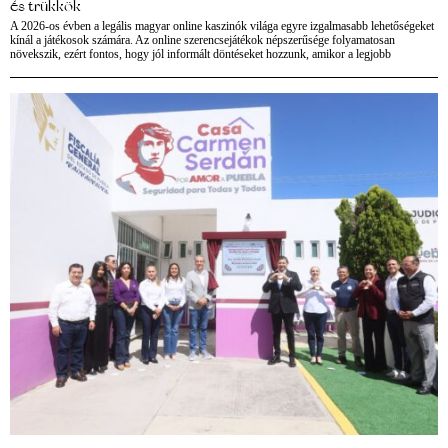
és trükkök
A 2026-os évben a legális magyar online kaszinók világa egyre izgalmasabb lehetőségeket
kínál a játékosok számára. Az online szerencsejátékok népszerűsége folyamatosan
növekszik, ezért fontos, hogy jól informált döntéseket hozzunk, amikor a legjobb