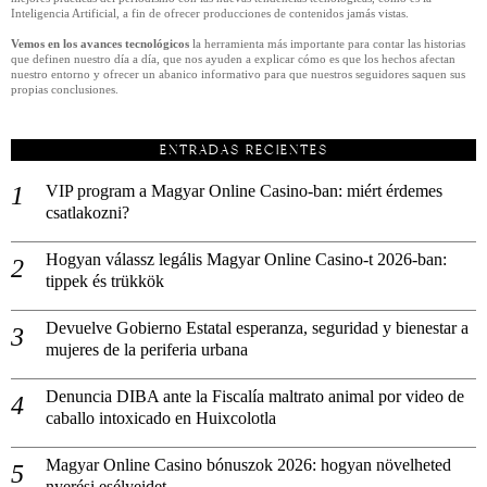
Inteligencia Artificial, a fin de ofrecer producciones de contenidos jamás vistas.
Vemos en los avances tecnológicos
la herramienta más importante para contar las historias
que definen nuestro día a día, que nos ayuden a explicar cómo es que los hechos afectan
nuestro entorno y ofrecer un abanico informativo para que nuestros seguidores saquen sus
propias conclusiones.
ENTRADAS RECIENTES
VIP program a Magyar Online Casino-ban: miért érdemes
csatlakozni?
Hogyan válassz legális Magyar Online Casino-t 2026-ban:
tippek és trükkök
Devuelve Gobierno Estatal esperanza, seguridad y bienestar a
mujeres de la periferia urbana
Denuncia DIBA ante la Fiscalía maltrato animal por video de
caballo intoxicado en Huixcolotla
Magyar Online Casino bónuszok 2026: hogyan növelheted
nyerési esélyeidet