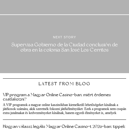
NEXT STORY
Supervisa Gobierno de la Ciudad conclusión de
obra en la colonia San José Los Cerritos
LATEST FROM BLOG
VIP program a Magyar Online Casino-ban: miért érdemes
csatlakozni?
A VIP programok a magyar online kaszinókban kiemelkedő lehetőségeket kínálnak a
játékosok számára, akik szeretnék fokozni játékélményüket. Ezek a programok nem csupán
extra jutalmakat és kedvezményeket kínálnak, hanem egyedi élményeket is, amelyek
Hogyan válassz legális Magyar Online Casino-t 2026-ban: tippek