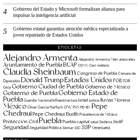
Gobierno del Estado y Microsoft formalizan alianza para
impulsar la inteligencia artificial
Gobierno estatal garantiza atención médica especializada a
joven repatriado de Estados Unidos
ETIQUETAS
Alejandro Armenta
aranceles
Alejandro Armenta Mier
Ayuntamiento de Puebla
BUAP
CDMX
Ceci Arellano
Claudia Sheinbaum
Congreso de Puebla
Cámara de
Estados Unidos
Donald Trump
FGE
FGR
Diputados
Gobierno Ciudad de Puebla
Gobierno de México
Gaza
Gobierno Estado de
Gobierno de Puebla
Puebla
lluvias
Morena
Israel
Guardia Nacional
Infraestructura
justicia
Pepe
México
Omar García Harfuch
ONU
PAN
PEMEX
Chedraui
Pepe Chedraui Budib
Presidencia de México
Puebla
Protección Civil
Puebla capital
Sedif
salud
Sedena
Seguridad
SSP
Seguridad Pública
Venezuela
Semar
SSC