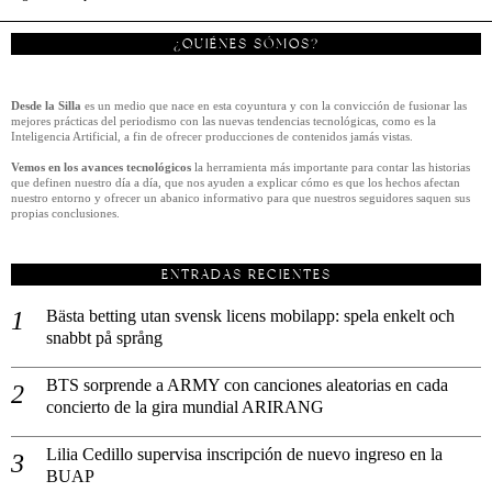
¿QUIÉNES SÓMOS?
Desde la Silla
es un medio que nace en esta coyuntura y con la convicción de fusionar las
mejores prácticas del periodismo con las nuevas tendencias tecnológicas, como es la
Inteligencia Artificial, a fin de ofrecer producciones de contenidos jamás vistas.
Vemos en los avances tecnológicos
la herramienta más importante para contar las historias
que definen nuestro día a día, que nos ayuden a explicar cómo es que los hechos afectan
nuestro entorno y ofrecer un abanico informativo para que nuestros seguidores saquen sus
propias conclusiones.
ENTRADAS RECIENTES
Bästa betting utan svensk licens mobilapp: spela enkelt och
snabbt på språng
BTS sorprende a ARMY con canciones aleatorias en cada
concierto de la gira mundial ARIRANG
Lilia Cedillo supervisa inscripción de nuevo ingreso en la
BUAP