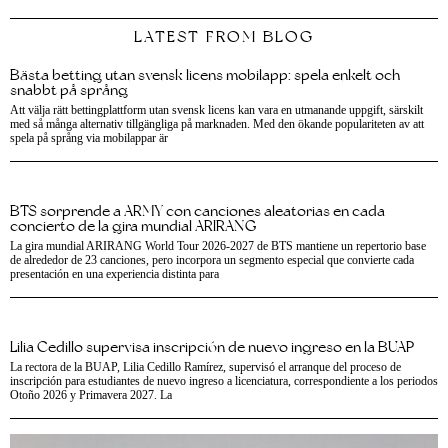
LATEST FROM BLOG
Bästa betting utan svensk licens mobilapp: spela enkelt och
snabbt på språng
Att välja rätt bettingplattform utan svensk licens kan vara en utmanande uppgift, särskilt
med så många alternativ tillgängliga på marknaden. Med den ökande populariteten av att
spela på språng via mobilappar är
BTS sorprende a ARMY con canciones aleatorias en cada
concierto de la gira mundial ARIRANG
La gira mundial ARIRANG World Tour 2026-2027 de BTS mantiene un repertorio base
de alrededor de 23 canciones, pero incorpora un segmento especial que convierte cada
presentación en una experiencia distinta para
Lilia Cedillo supervisa inscripción de nuevo ingreso en la BUAP
La rectora de la BUAP, Lilia Cedillo Ramírez, supervisó el arranque del proceso de
inscripción para estudiantes de nuevo ingreso a licenciatura, correspondiente a los periodos
Otoño 2026 y Primavera 2027. La