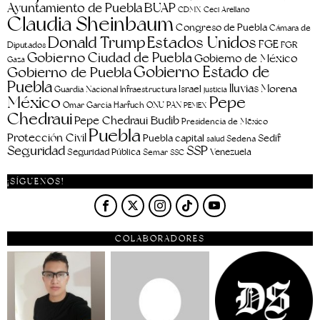
Ayuntamiento de Puebla
BUAP
CDMX
Ceci Arellano
Claudia Sheinbaum
Congreso de Puebla
Cámara de
Estados Unidos
Donald Trump
FGE
FGR
Diputados
Gobierno Ciudad de Puebla
Gobierno de México
Gaza
Gobierno Estado de
Gobierno de Puebla
Puebla
lluvias
Morena
Israel
Guardia Nacional
Infraestructura
justicia
Pepe
México
Omar García Harfuch
ONU
PAN
PEMEX
Chedraui
Pepe Chedraui Budib
Presidencia de México
Puebla
Protección Civil
Puebla capital
Sedif
salud
Sedena
Seguridad
SSP
Seguridad Pública
Venezuela
Semar
SSC
¡SÍGUENOS!
COLABORADORES