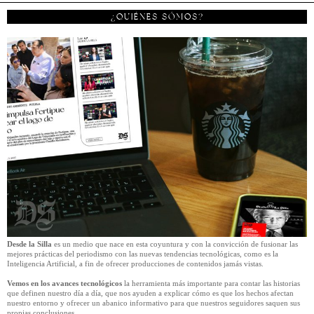
¿QUIÉNES SÓMOS?
Desde la Silla
es un medio que nace en esta coyuntura y con la convicción de fusionar las
mejores prácticas del periodismo con las nuevas tendencias tecnológicas, como es la
Inteligencia Artificial, a fin de ofrecer producciones de contenidos jamás vistas.
Vemos en los avances tecnológicos
la herramienta más importante para contar las historias
que definen nuestro día a día, que nos ayuden a explicar cómo es que los hechos afectan
nuestro entorno y ofrecer un abanico informativo para que nuestros seguidores saquen sus
propias conclusiones.