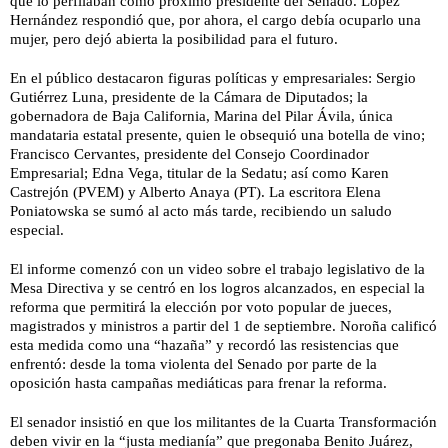
que lo perfilaban como próximo presidente del Senado. López
Hernández respondió que, por ahora, el cargo debía ocuparlo una
mujer, pero dejó abierta la posibilidad para el futuro.
En el público destacaron figuras políticas y empresariales: Sergio
Gutiérrez Luna, presidente de la Cámara de Diputados; la
gobernadora de Baja California, Marina del Pilar Ávila, única
mandataria estatal presente, quien le obsequió una botella de vino;
Francisco Cervantes, presidente del Consejo Coordinador
Empresarial; Edna Vega, titular de la Sedatu; así como Karen
Castrejón (PVEM) y Alberto Anaya (PT). La escritora Elena
Poniatowska se sumó al acto más tarde, recibiendo un saludo
especial.
El informe comenzó con un video sobre el trabajo legislativo de la
Mesa Directiva y se centró en los logros alcanzados, en especial la
reforma que permitirá la elección por voto popular de jueces,
magistrados y ministros a partir del 1 de septiembre. Noroña calificó
esta medida como una “hazaña” y recordó las resistencias que
enfrentó: desde la toma violenta del Senado por parte de la
oposición hasta campañas mediáticas para frenar la reforma.
El senador insistió en que los militantes de la Cuarta Transformación
deben vivir en la “justa medianía” que pregonaba Benito Juárez,