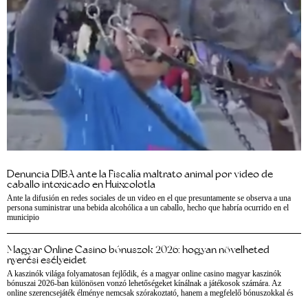
Denuncia DIBA ante la Fiscalía maltrato animal por video de
caballo intoxicado en Huixcolotla
Ante la difusión en redes sociales de un video en el que presuntamente se observa a una
persona suministrar una bebida alcohólica a un caballo, hecho que habría ocurrido en el
municipio
Magyar Online Casino bónuszok 2026: hogyan növelheted
nyerési esélyeidet
A kaszinók világa folyamatosan fejlődik, és a magyar online casino magyar kaszinók
bónuszai 2026-ban különösen vonzó lehetőségeket kínálnak a játékosok számára. Az
online szerencsejáték élménye nemcsak szórakoztató, hanem a megfelelő bónuszokkal és