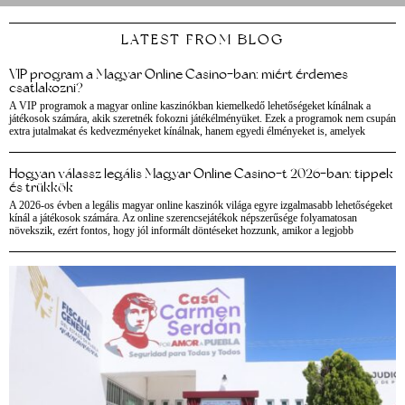
LATEST FROM BLOG
VIP program a Magyar Online Casino-ban: miért érdemes
csatlakozni?
A VIP programok a magyar online kaszinókban kiemelkedő lehetőségeket kínálnak a
játékosok számára, akik szeretnék fokozni játékélményüket. Ezek a programok nem csupán
extra jutalmakat és kedvezményeket kínálnak, hanem egyedi élményeket is, amelyek
Hogyan válassz legális Magyar Online Casino-t 2026-ban: tippek
és trükkök
A 2026-os évben a legális magyar online kaszinók világa egyre izgalmasabb lehetőségeket
kínál a játékosok számára. Az online szerencsejátékok népszerűsége folyamatosan
növekszik, ezért fontos, hogy jól informált döntéseket hozzunk, amikor a legjobb