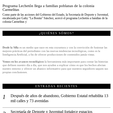
Programa Lechetón llega a familias poblanas de la colonia
Carmelitas
Como parte de las acciones del Gobierno del Estado, la Secretaría de Deporte y Juventud,
encabezada por Gaby “La Bonita” Sánchez, acercó el programa Lechetón a familias de la
colonia Carmelitas y
¿QUIÉNES SÓMOS?
Desde la Silla
es un medio que nace en esta coyuntura y con la convicción de fusionar las
mejores prácticas del periodismo con las nuevas tendencias tecnológicas, como es la
Inteligencia Artificial, a fin de ofrecer producciones de contenidos jamás vistas.
Vemos en los avances tecnológicos
la herramienta más importante para contar las historias
que definen nuestro día a día, que nos ayuden a explicar cómo es que los hechos afectan
nuestro entorno y ofrecer un abanico informativo para que nuestros seguidores saquen sus
propias conclusiones.
ENTRADAS RECIENTES
Después de años de abandono, Gobierno Estatal rehabilita 13
mil calles y 73 avenidas
Secretaría de Deporte y Juventud fortalece espacios