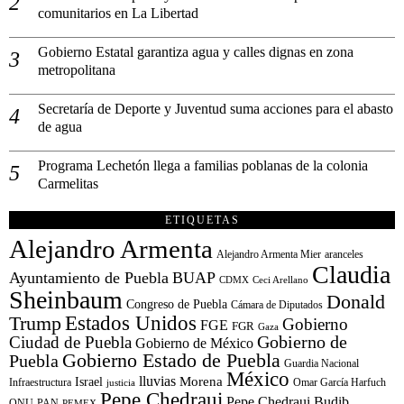
comunitarios en La Libertad
Gobierno Estatal garantiza agua y calles dignas en zona
metropolitana
Secretaría de Deporte y Juventud suma acciones para el abasto
de agua
Programa Lechetón llega a familias poblanas de la colonia
Carmelitas
ETIQUETAS
Alejandro Armenta
Alejandro Armenta Mier
aranceles
Claudia
Ayuntamiento de Puebla
BUAP
CDMX
Ceci Arellano
Sheinbaum
Donald
Congreso de Puebla
Cámara de Diputados
Estados Unidos
Trump
Gobierno
FGE
FGR
Gaza
Gobierno de
Ciudad de Puebla
Gobierno de México
Gobierno Estado de Puebla
Puebla
Guardia Nacional
México
lluvias
Morena
Israel
Infraestructura
Omar García Harfuch
justicia
Pepe Chedraui
Pepe Chedraui Budib
ONU
PAN
PEMEX