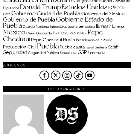
Congreso de Puebla
Cámara de
Estados Unidos
Donald Trump
FGE
FGR
Diputados
Gobierno Ciudad de Puebla
Gobierno de México
Gaza
Gobierno Estado de
Gobierno de Puebla
Puebla
lluvias
Morena
Israel
Guardia Nacional
Infraestructura
justicia
Pepe
México
Omar García Harfuch
ONU
PAN
PEMEX
Chedraui
Pepe Chedraui Budib
Presidencia de México
Puebla
Protección Civil
Puebla capital
Sedif
salud
Sedena
Seguridad
SSP
Seguridad Pública
Venezuela
Semar
SSC
¡SÍGUENOS!
COLABORADORES