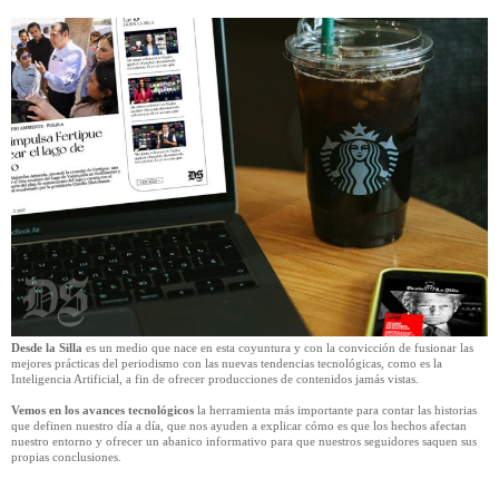
Desde la Silla
es un medio que nace en esta coyuntura y con la convicción de fusionar las
mejores prácticas del periodismo con las nuevas tendencias tecnológicas, como es la
Inteligencia Artificial, a fin de ofrecer producciones de contenidos jamás vistas.
Vemos en los avances tecnológicos
la herramienta más importante para contar las historias
que definen nuestro día a día, que nos ayuden a explicar cómo es que los hechos afectan
nuestro entorno y ofrecer un abanico informativo para que nuestros seguidores saquen sus
propias conclusiones.