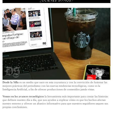
¿QUIÉNES SÓMOS?
Desde la Silla
es un medio que nace en esta coyuntura y con la convicción de fusionar las
mejores prácticas del periodismo con las nuevas tendencias tecnológicas, como es la
Inteligencia Artificial, a fin de ofrecer producciones de contenidos jamás vistas.
Vemos en los avances tecnológicos
la herramienta más importante para contar las historias
que definen nuestro día a día, que nos ayuden a explicar cómo es que los hechos afectan
nuestro entorno y ofrecer un abanico informativo para que nuestros seguidores saquen sus
propias conclusiones.