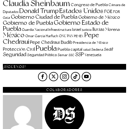
Claudia Sheinbaum
Congreso de Puebla
Cámara de
Estados Unidos
Donald Trump
FGE
FGR
Diputados
Gobierno Ciudad de Puebla
Gobierno de México
Gaza
Gobierno Estado de
Gobierno de Puebla
Puebla
lluvias
Morena
Israel
Guardia Nacional
Infraestructura
justicia
Pepe
México
Omar García Harfuch
ONU
PAN
PEMEX
Chedraui
Pepe Chedraui Budib
Presidencia de México
Puebla
Protección Civil
Puebla capital
Sedif
salud
Sedena
Seguridad
SSP
Seguridad Pública
Venezuela
Semar
SSC
¡SÍGUENOS!
COLABORADORES