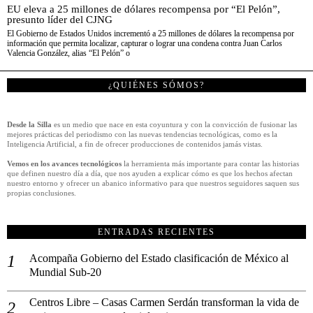
EU eleva a 25 millones de dólares recompensa por “El Pelón”,
presunto líder del CJNG
El Gobierno de Estados Unidos incrementó a 25 millones de dólares la recompensa por
información que permita localizar, capturar o lograr una condena contra Juan Carlos
Valencia González, alias “El Pelón” o
¿QUIÉNES SÓMOS?
Desde la Silla
es un medio que nace en esta coyuntura y con la convicción de fusionar las
mejores prácticas del periodismo con las nuevas tendencias tecnológicas, como es la
Inteligencia Artificial, a fin de ofrecer producciones de contenidos jamás vistas.
Vemos en los avances tecnológicos
la herramienta más importante para contar las historias
que definen nuestro día a día, que nos ayuden a explicar cómo es que los hechos afectan
nuestro entorno y ofrecer un abanico informativo para que nuestros seguidores saquen sus
propias conclusiones.
ENTRADAS RECIENTES
Acompaña Gobierno del Estado clasificación de México al
Mundial Sub-20
Centros Libre – Casas Carmen Serdán transforman la vida de