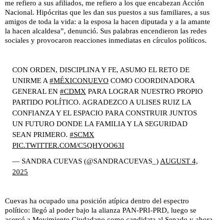
me refiero a sus afiliados, me refiero a los que encabezan Acción
Nacional. Hipócritas que les dan sus puestos a sus familiares, a sus
amigos de toda la vida: a la esposa la hacen diputada y a la amante
la hacen alcaldesa”, denunció. Sus palabras encendieron las redes
sociales y provocaron reacciones inmediatas en círculos políticos.
CON ORDEN, DISCIPLINA Y FE, ASUMO EL RETO DE
UNIRME A
#MÉXICONUEVO
COMO COORDINADORA
GENERAL EN
#CDMX
PARA LOGRAR NUESTRO PROPIO
PARTIDO POLÍTICO. AGRADEZCO A ULISES RUIZ LA
CONFIANZA Y EL ESPACIO PARA CONSTRUIR JUNTOS
UN FUTURO DONDE LA FAMILIA Y LA SEGURIDAD
SEAN PRIMERO.
#SCMX
PIC.TWITTER.COM/C5QHYOO63I
— SANDRA CUEVAS (@SANDRACUEVAS_)
AUGUST 4,
2025
Cuevas ha ocupado una posición atípica dentro del espectro
político: llegó al poder bajo la alianza PAN-PRI-PRD, luego se
acercó a Movimiento Ciudadano como candidata al Senado y ahora