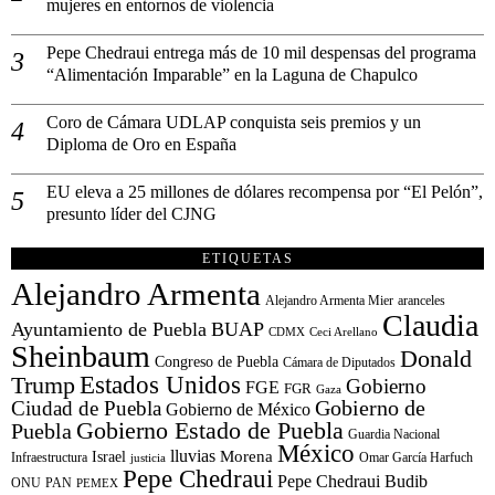
mujeres en entornos de violencia
Pepe Chedraui entrega más de 10 mil despensas del programa
“Alimentación Imparable” en la Laguna de Chapulco
Coro de Cámara UDLAP conquista seis premios y un
Diploma de Oro en España
EU eleva a 25 millones de dólares recompensa por “El Pelón”,
presunto líder del CJNG
ETIQUETAS
Alejandro Armenta
Alejandro Armenta Mier
aranceles
Claudia
Ayuntamiento de Puebla
BUAP
CDMX
Ceci Arellano
Sheinbaum
Donald
Congreso de Puebla
Cámara de Diputados
Estados Unidos
Trump
Gobierno
FGE
FGR
Gaza
Gobierno de
Ciudad de Puebla
Gobierno de México
Gobierno Estado de Puebla
Puebla
Guardia Nacional
México
lluvias
Morena
Israel
Infraestructura
Omar García Harfuch
justicia
Pepe Chedraui
Pepe Chedraui Budib
ONU
PAN
PEMEX