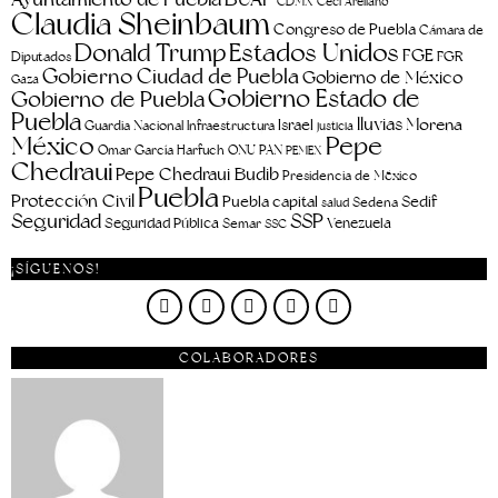
CDMX
Ceci Arellano
Claudia Sheinbaum
Congreso de Puebla
Cámara de
Estados Unidos
Donald Trump
FGE
FGR
Diputados
Gobierno Ciudad de Puebla
Gobierno de México
Gaza
Gobierno Estado de
Gobierno de Puebla
Puebla
lluvias
Morena
Israel
Guardia Nacional
Infraestructura
justicia
Pepe
México
Omar García Harfuch
ONU
PAN
PEMEX
Chedraui
Pepe Chedraui Budib
Presidencia de México
Puebla
Protección Civil
Puebla capital
Sedif
salud
Sedena
Seguridad
SSP
Seguridad Pública
Venezuela
Semar
SSC
¡SÍGUENOS!
COLABORADORES