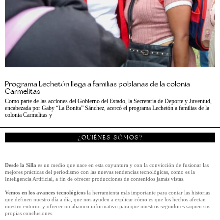
Programa Lechetón llega a familias poblanas de la colonia
Carmelitas
Como parte de las acciones del Gobierno del Estado, la Secretaría de Deporte y Juventud,
encabezada por Gaby “La Bonita” Sánchez, acercó el programa Lechetón a familias de la
colonia Carmelitas y
¿QUIÉNES SÓMOS?
Desde la Silla
es un medio que nace en esta coyuntura y con la convicción de fusionar las
mejores prácticas del periodismo con las nuevas tendencias tecnológicas, como es la
Inteligencia Artificial, a fin de ofrecer producciones de contenidos jamás vistas.
Vemos en los avances tecnológicos
la herramienta más importante para contar las historias
que definen nuestro día a día, que nos ayuden a explicar cómo es que los hechos afectan
nuestro entorno y ofrecer un abanico informativo para que nuestros seguidores saquen sus
propias conclusiones.