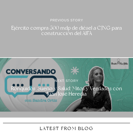
PREVIOUS STORY
Ejército compra 500 mdp de diésel a CJNG para
construcción del AIFA
NEXT STORY
Ronquidos, Sueño y Salud: Mitos y Verdades con
Juan José Heredia
LATEST FROM BLOG