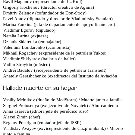
Ravil Maganov (representante de LUKoil)
Grigoriy Kochenov (director creativo de Agima)
Dmitriy Zelenov (cofundador de Don-Stroy)
Pavel Antov (diputado y director de Vladimirsky Standart)
Marina Yankina (jefa de departamento de apoyo financiero)
Vladimir Egorov (diputado)
Natalia Larina (exjueza)
Dzianis Sidarenka (embajador)
Valentina Bondarenko (economista)
Mikhail Rogachev (expresidente de la petrolera Yukos)
Vladimir Shklyarov (bailarin de ballet)
Vadim Stroykin (músico)
Andréi Badalov (vicepresidente de petrolera Transneft)
Anatoly Gerashchenko (exedirector del Instituto de Aviación
Hallado muerto en su hogar
Vasiliy Mélnikov (dueño de MedStorm) / Muerte junto a familia
Serguei Protosenya (exejecutivo de Novatek) / Ahorcamiento
Anna Tsareva (editora jefe de periódico ruso)
Alexei Zimin (chef)
Evgeny Postrigan (contador jefe de ISSR)
Vladislav Avayev (exvicepresidente de Gazprombank) / Muerto
junto a familia