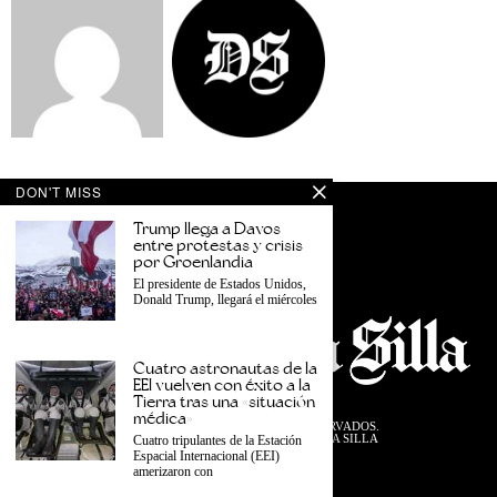
DON'T MISS
Trump llega a Davos
entre protestas y crisis
por Groenlandia
El presidente de Estados Unidos,
Donald Trump, llegará el miércoles
Cuatro astronautas de la
EEI vuelven con éxito a la
Tierra tras una «situación
médica»
©
2026
TODOS LOS DERECHOS RESERVADOS.
DISEÑADO POR EL EQUIPO DESDE LA SILLA
Cuatro tripulantes de la Estación
Espacial Internacional (EEI)
PRIVACIDAD
TÉRMINOS
amerizaron con