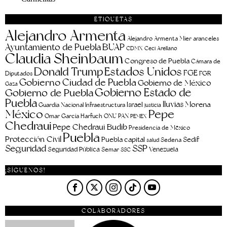
ETIQUETAS
Alejandro Armenta
aranceles
Alejandro Armenta Mier
Ayuntamiento de Puebla
BUAP
CDMX
Ceci Arellano
Claudia Sheinbaum
Congreso de Puebla
Cámara de
Estados Unidos
Donald Trump
FGE
FGR
Diputados
Gobierno Ciudad de Puebla
Gobierno de México
Gaza
Gobierno Estado de
Gobierno de Puebla
Puebla
lluvias
Morena
Israel
Guardia Nacional
Infraestructura
justicia
Pepe
México
Omar García Harfuch
ONU
PAN
PEMEX
Chedraui
Pepe Chedraui Budib
Presidencia de México
Puebla
Protección Civil
Puebla capital
Sedif
salud
Sedena
Seguridad
SSP
Seguridad Pública
Venezuela
Semar
SSC
¡SÍGUENOS!
COLABORADORES