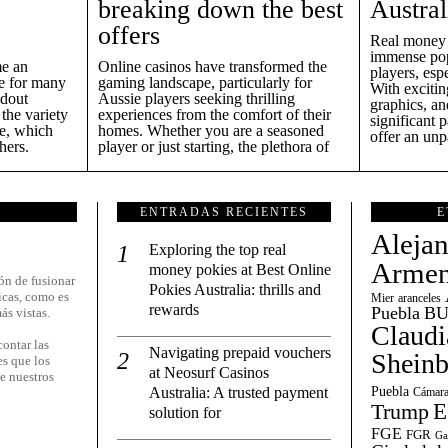
breaking down the best
Austral
offers
Real money 
immense pop
e an
Online casinos have transformed the
players, esp
me for many
gaming landscape, particularly for
With exciti
ndout
Aussie players seeking thrilling
graphics, an
 the variety
experiences from the comfort of their
significant 
le, which
homes. Whether you are a seasoned
offer an unp
hers.
player or just starting, the plethora of
ENTRADAS RECIENTES
E
Aleja
Exploring the top real
Armen
money pokies at Best Online
ón de fusionar
Pokies Australia: thrills and
icas, como es
Mier
aranceles
rewards
Puebla
BU
ás vistas.
Claudi
ontar las
Navigating prepaid vouchers
Shein
es que los
at Neosurf Casinos
e nuestros
Australia: A trusted payment
Puebla
Cámara
E
Trump
solution for
FGE
FGR
Ga