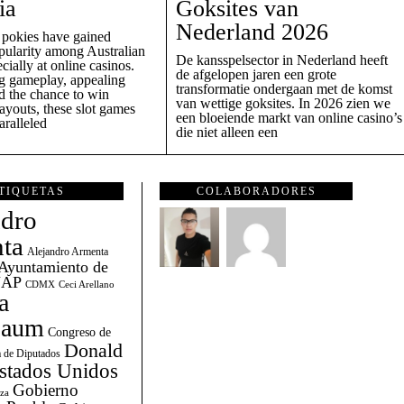
ia
Goksites van
Nederland 2026
pokies have gained
ularity among Australian
De kansspelsector in Nederland heeft
ecially at online casinos.
de afgelopen jaren een grote
ng gameplay, appealing
transformatie ondergaan met de komst
d the chance to win
van wettige goksites. In 2026 zien we
payouts, these slot games
een bloeiende markt van online casino’s
aralleled
die niet alleen een
TIQUETAS
COLABORADORES
ndro
ta
Alejandro Armenta
Ayuntamiento de
AP
CDMX
Ceci Arellano
a
baum
Congreso de
Donald
 de Diputados
stados Unidos
Gobierno
za