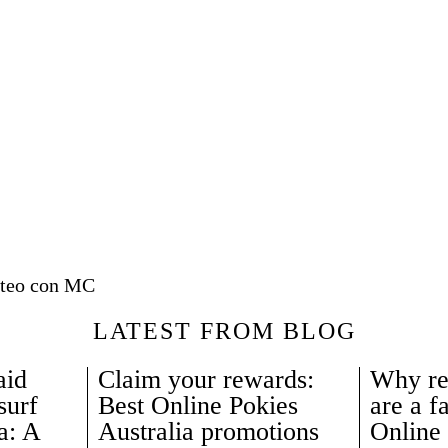
ueteo con MC
LATEST FROM BLOG
aid
Claim your rewards:
Why re
surf
Best Online Pokies
are a f
a: A
Australia promotions
Online 