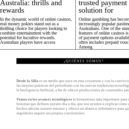
Australia: thrills and
trusted payment
rewards
solution for
In the dynamic world of online casinos,
Online gambling has becom
real money pokies stand out as a
increasingly popular pasti
thrilling choice for players looking to
Australians. One of the sta
combine entertainment with the
features of online casinos is
potential for lucrative rewards.
of payment options availab
Australian players have access
often includes prepaid vouc
Among
¿QUIÉNES SÓMOS?
Desde la Silla
es un medio que nace en esta coyuntura y con la convicci
las mejores prácticas del periodismo con las nuevas tendencias tecnológ
la Inteligencia Artificial, a fin de ofrecer producciones de contenidos jam
Vemos en los avances tecnológicos
la herramienta más importante para c
historias que definen nuestro día a día, que nos ayuden a explicar cómo 
hechos afectan nuestro entorno y ofrecer un abanico informativo para qu
seguidores saquen sus propias conclusiones.