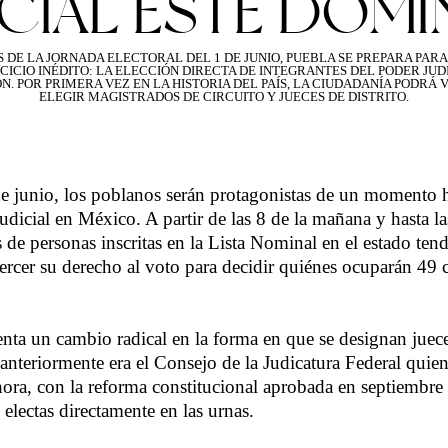
ICIAL ESTE DOM
S DE LA JORNADA ELECTORAL DEL 1 DE JUNIO, PUEBLA SE PREPARA PARA
CICIO INÉDITO: LA ELECCIÓN DIRECTA DE INTEGRANTES DEL PODER JUD
N. POR PRIMERA VEZ EN LA HISTORIA DEL PAÍS, LA CIUDADANÍA PODRÁ 
ELEGIR MAGISTRADOS DE CIRCUITO Y JUECES DE DISTRITO.
 junio, los poblanos serán protagonistas de un momento hi
udicial en México. A partir de las 8 de la mañana y hasta las
de personas inscritas en la Lista Nominal en el estado tend
ercer su derecho al voto para decidir quiénes ocuparán 49 
enta un cambio radical en la forma en que se designan juec
anteriormente era el Consejo de la Judicatura Federal quien 
ora, con la reforma constitucional aprobada en septiembre
n electas directamente en las urnas.