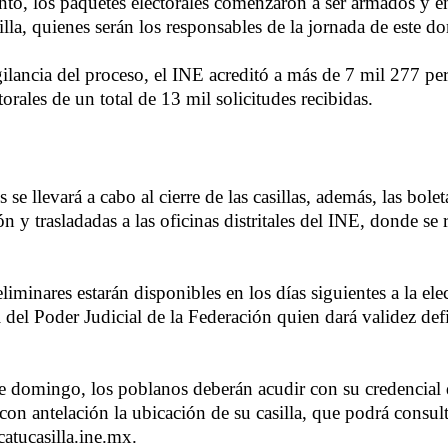
unto, los paquetes electorales comenzaron a ser armados y e
illa, quienes serán los responsables de la jornada de este 
gilancia del proceso, el INE acreditó a más de 7 mil 277 p
orales de un total de 13 mil solicitudes recibidas.
 se llevará a cabo al cierre de las casillas, además, las bole
ón y trasladadas a las oficinas distritales del INE, donde se 
liminares estarán disponibles en los días siguientes a la ele
 del Poder Judicial de la Federación quien dará validez defi
ste domingo, los poblanos deberán acudir con su credencial
con antelación la ubicación de su casilla, que podrá consult
catucasilla.ine.mx.