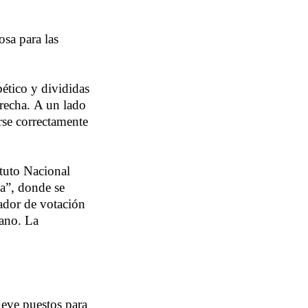
osa para las
bético y divididas
erecha. A un lado
rse correctamente
ituto Nacional
ca”, donde se
lador de votación
dano. La
ueve puestos para