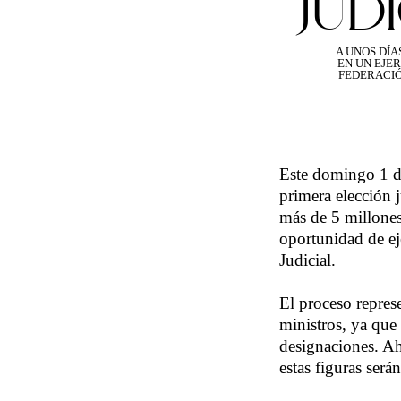
JUD
A UNOS DÍA
EN UN EJER
FEDERACIÓ
Este domingo 1 de
primera elección j
más de 5 millones 
oportunidad de ej
Judicial.
El proceso repres
ministros, ya que 
designaciones. Ah
estas figuras será