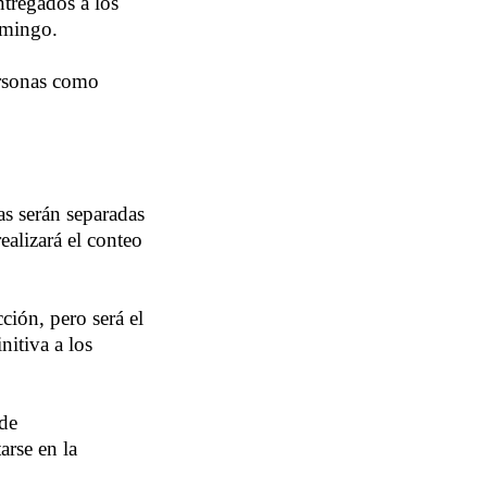
ntregados a los
domingo.
ersonas como
tas serán separadas
realizará el conteo
cción, pero será el
nitiva a los
 de
arse en la