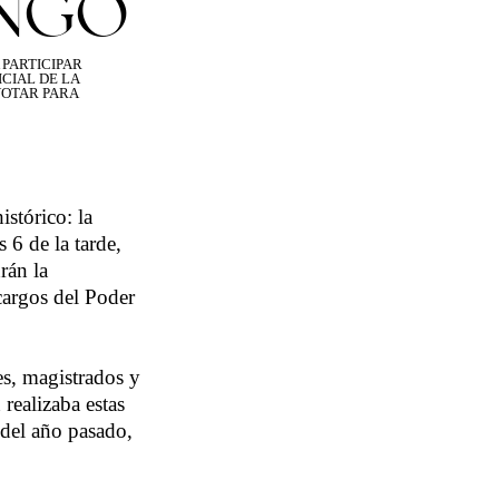
INGO
 PARTICIPAR
ICIAL DE LA
VOTAR PARA
stórico: la
 6 de la tarde,
rán la
cargos del Poder
es, magistrados y
realizaba estas
 del año pasado,