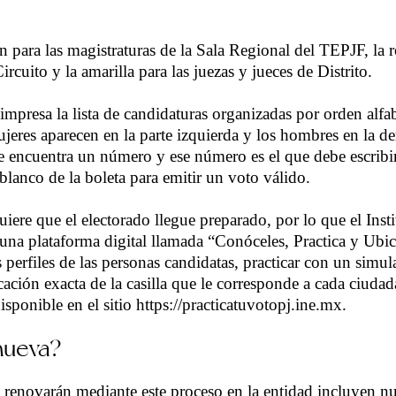
 para las magistraturas de la Sala Regional del TEPJF, la r
ircuito y la amarilla para las juezas y jueces de Distrito.
impresa la lista de candidaturas organizadas por orden alfa
ujeres aparecen en la parte izquierda y los hombres en la d
 encuentra un número y ese número es el que debe escribi
blanco de la boleta para emitir un voto válido.
iere que el electorado llegue preparado, por lo que el Inst
ó una plataforma digital llamada “Conóceles, Practica y Ubi
 perfiles de las personas candidatas, practicar con un simu
cación exacta de la casilla que le corresponde a cada ciuda
isponible en el sitio https://practicatuvotopj.ine.mx.
nueva?
 renovarán mediante este proceso en la entidad incluyen n