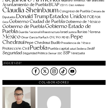
aranceles
Alejandro Armenta Mier
Ayuntamiento de Puebla
BUAP
CDMX
Ceci Arellano
Claudia Sheinbaum
Congreso de Puebla
Cámara de
Estados Unidos
Donald Trump
FGE
FGR
Diputados
Gobierno Ciudad de Puebla
Gobierno de México
Gaza
Gobierno Estado de
Gobierno de Puebla
Puebla
lluvias
Morena
Israel
Guardia Nacional
Infraestructura
justicia
Pepe
México
Omar García Harfuch
ONU
PAN
PEMEX
Chedraui
Pepe Chedraui Budib
Presidencia de México
Puebla
Protección Civil
Puebla capital
Sedif
salud
Sedena
Seguridad
SSP
Seguridad Pública
Venezuela
Semar
SSC
¡SÍGUENOS!
COLABORADORES