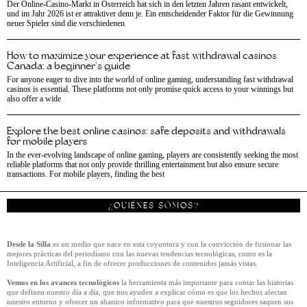
Der Online-Casino-Markt in Österreich hat sich in den letzten Jahren rasant entwickelt,
und im Jahr 2026 ist er attraktiver denn je. Ein entscheidender Faktor für die Gewinnung
neuer Spieler sind die verschiedenen
How to maximize your experience at fast withdrawal casinos
Canada: a beginner’s guide
For anyone eager to dive into the world of online gaming, understanding fast withdrawal
casinos is essential. These platforms not only promise quick access to your winnings but
also offer a wide
Explore the best online casinos: safe deposits and withdrawals
for mobile players
In the ever-evolving landscape of online gaming, players are consistently seeking the most
reliable platforms that not only provide thrilling entertainment but also ensure secure
transactions. For mobile players, finding the best
¿QUIÉNES SÓMOS?
Desde la Silla
es un medio que nace en esta coyuntura y con la convicción de fusionar las
mejores prácticas del periodismo con las nuevas tendencias tecnológicas, como es la
Inteligencia Artificial, a fin de ofrecer producciones de contenidos jamás vistas.
Vemos en los avances tecnológicos
la herramienta más importante para contar las historias
que definen nuestro día a día, que nos ayuden a explicar cómo es que los hechos afectan
nuestro entorno y ofrecer un abanico informativo para que nuestros seguidores saquen sus