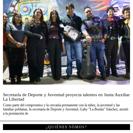
Secretaría de Deporte y Juventud proyecta talentos en Junta Auxiliar
La Libertad
Como parte del compromiso y la cercanía permanente con la niñez, la juventud y las
familias poblanas, la secretaria de Deporte y Juventud, Gaby “La Bonita” Sánchez, asistió
a la premiación de
¿QUIÉNES SÓMOS?