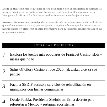
Desde la Silla
es un medio que nace en esta coyuntura y con la convicción de fusionar las
mejores prácticas del periodismo con las nuevas tendencias tecnológicas, como es la
Inteligencia Artificial, a fin de ofrecer producciones de contenidos jamás vistas.
Vemos en los avances tecnológicos
la herramienta más importante para contar las historias
que definen nuestro día a día, que nos ayuden a explicar cómo es que los hechos afectan
nuestro entorno y ofrecer un abanico informativo para que nuestros seguidores saquen sus
propias conclusiones.
ENTRADAS RECIENTES
Explora los juegos más populares de Fragabet Casino: slots y
mesas que no te
Spins Of Glory Casino v roce 2026: jak získat více za své
peníze
Facilita SEDIF acceso a servicios de rehabilitación en
municipios con faenas comunitarias
Desde Puebla, Presidenta Sheinbaum firma decreto para
reforestar a México y restaurar ecosistemas