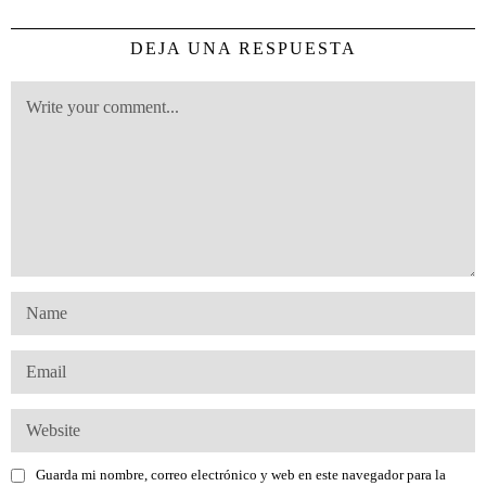
DEJA UNA RESPUESTA
Guarda mi nombre, correo electrónico y web en este navegador para la