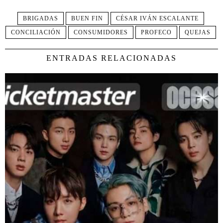
BRIGADAS
BUEN FIN
CÉSAR IVÁN ESCALANTE
CONCILIACIÓN
CONSUMIDORES
PROFECO
QUEJAS
ENTRADAS RELACIONADAS