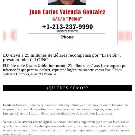
EU eleva a 25 millones de dólares recompensa por “El Pelón”,
presunto líder del CJNG
El Gobierno de Estados Unidos incrementó a 25 millones de dólares la recompensa por
información que permita localizar, capturar o lograr una condena contra Juan Carlos
Valencia González, alias “El Pelón” o
¿QUIÉNES SÓMOS?
Desde la Silla
es un medio que nace en esta coyuntura y con la convicción de fusionar las
mejores prácticas del periodismo con las nuevas tendencias tecnológicas, como es la
Inteligencia Artificial, a fin de ofrecer producciones de contenidos jamás vistas.
Vemos en los avances tecnológicos
la herramienta más importante para contar las historias
que definen nuestro día a día, que nos ayuden a explicar cómo es que los hechos afectan
nuestro entorno y ofrecer un abanico informativo para que nuestros seguidores saquen sus
propias conclusiones.