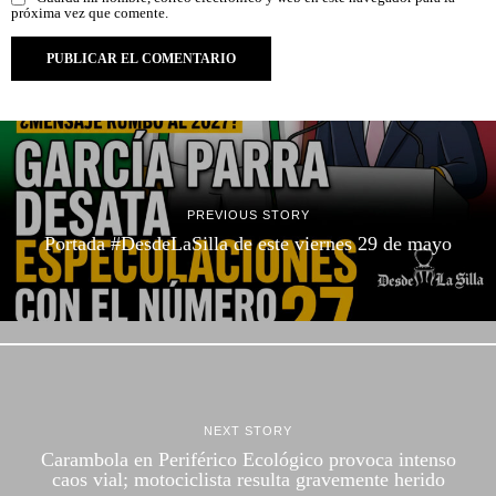
próxima vez que comente.
PREVIOUS STORY
Portada #DesdeLaSilla de este viernes 29 de mayo
NEXT STORY
Carambola en Periférico Ecológico provoca intenso
caos vial; motociclista resulta gravemente herido