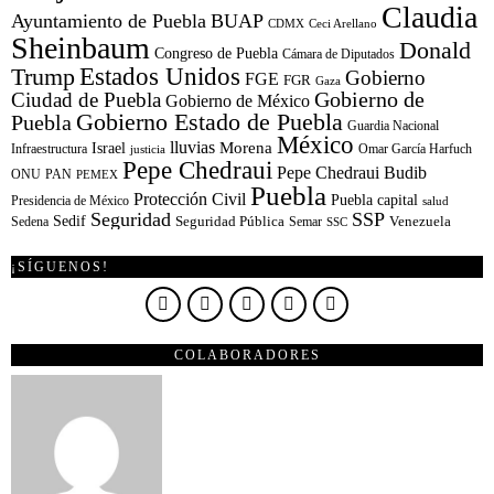
Claudia
Ayuntamiento de Puebla
BUAP
CDMX
Ceci Arellano
Sheinbaum
Donald
Congreso de Puebla
Cámara de Diputados
Estados Unidos
Trump
Gobierno
FGE
FGR
Gaza
Gobierno de
Ciudad de Puebla
Gobierno de México
Gobierno Estado de Puebla
Puebla
Guardia Nacional
México
lluvias
Morena
Israel
Infraestructura
Omar García Harfuch
justicia
Pepe Chedraui
Pepe Chedraui Budib
ONU
PAN
PEMEX
Puebla
Protección Civil
Puebla capital
Presidencia de México
salud
Seguridad
SSP
Sedif
Sedena
Seguridad Pública
Semar
Venezuela
SSC
¡SÍGUENOS!
COLABORADORES