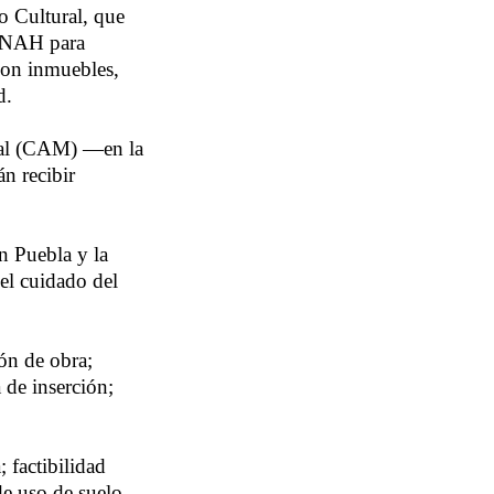
o Cultural, que
 INAH para
 con inmuebles,
d.
ipal (CAM) —en la
n recibir
en Puebla y la
 el cuidado del
ón de obra;
 de inserción;
 factibilidad
 de uso de suelo