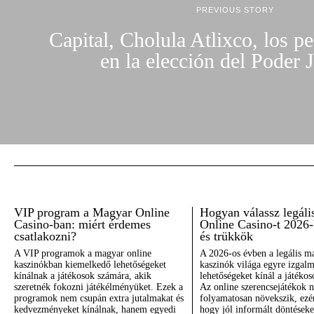
PREVIOUS STORY
Capital, Cholula Atlixco, los pe
en la elección del Poder J
VIP program a Magyar Online
Hogyan válassz legál
Casino-ban: miért érdemes
Online Casino-t 2026-
csatlakozni?
és trükkök
A VIP programok a magyar online
A 2026-os évben a legális m
kaszinókban kiemelkedő lehetőségeket
kaszinók világa egyre izgal
kínálnak a játékosok számára, akik
lehetőségeket kínál a játéko
szeretnék fokozni játékélményüket. Ezek a
Az online szerencsejátékok 
programok nem csupán extra jutalmakat és
folyamatosan növekszik, ezér
kedvezményeket kínálnak, hanem egyedi
hogy jól informált döntések