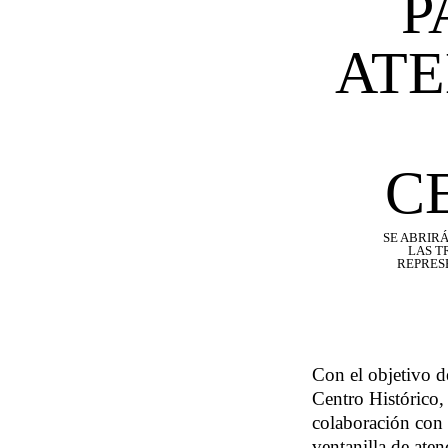
P
ATE
C
SE ABRIRÁ
LAS T
REPRESE
Con el objetivo de
Centro Histórico,
colaboración con 
ventanilla de aten