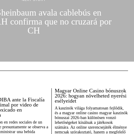
Sheinbaum avala cablebús en
H confirma que no cruzará por
CH
Magyar Online Casino bónuszok
2026: hogyan növelheted nyerési
IBA ante la Fiscalía
esélyeidet
nimal por video de
A kaszinók világa folyamatosan fejlődik,
oxicado en
és a magyar online casino magyar kaszinók
a
bónuszai 2026-ban különösen vonzó
ón en redes sociales de un
lehetőségeket kínálnak a játékosok
e presuntamente se observa a
számára. Az online szerencsejáték élménye
uministrar una bebida
nemcsak szórakoztató, hanem a megfelelő