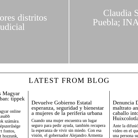
Claudia 
ores distritos
Puebla; INA
udicial
LATEST FROM BLOG
is Magyar
ban: tippek
Devuelve Gobierno Estatal
Denuncia D
esperanza, seguridad y bienestar
maltrato a
agyar online
a mujeres de la periferia urbana
caballo int
masabb
Huixcolotl
Cuando una mujer encuentra un lugar
sok számára.
seguro para pedir ayuda, también recupera
Ante la difusi
népszerűsége
la esperanza de vivir sin miedo. Con esa
video en el qu
t fontos,
visión, el gobernador Alejandro Armenta
una persona s
et hozzunk,