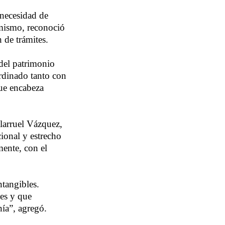
 necesidad de
imismo, reconoció
 de trámites.
 del patrimonio
rdinado tanto con
ue encabeza
larruel Vázquez,
cional y estrecho
mente, con el
ntangibles.
es y que
ía”, agregó.