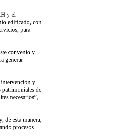
AH y el
nio edificado, con
ervicios, para
este convenio y
ra generar
e intervención y
 patrimoniales de
ites necesarios”,
y, de esta manera,
itando procesos