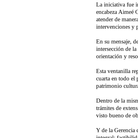
La iniciativa fue
encabeza Aimeé G
atender de manera
intervenciones y 
En su mensaje, d
intersección de l
orientación y res
Esta ventanilla re
cuarta en todo el
patrimonio cultura
Dentro de la mism
trámites de exten
visto bueno de ob
Y de la Gerencia d
integral; factibil