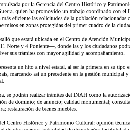
 impulsada por la Gerencia del Centro Histórico y Patrimoni
uerra, quien ha promovido un trabajo coordinado con el
 más eficiente las solicitudes de la población relacionadas
permisos en zonas protegidas del primer cuadro de la ciuda
etalló que estará ubicada en el Centro de Atención Munic
a 11 Norte y 4 Poniente—, donde las y los ciudadanos podrá
olver sus trámites con mayor agilidad y acompañamiento.
presenta un hito a nivel estatal, al ser la primera en su tipo 
 país, marcando así un precedente en la gestión municipal y
l.
a, se podrán realizar trámites del INAH como la autorizaci
sión de dominio; de anuncio; calidad monumental; consulta
ra; restauración de bienes muebles.
el Centro Histórico y Patrimonio Cultural: opinión técnica;
idad de obra menor; factibilidad de demolición; factibilidad