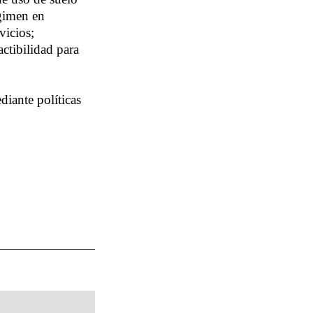
égimen en
vicios;
actibilidad para
iante políticas