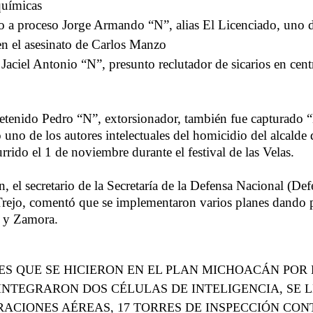
químicas
 a proceso Jorge Armando “N”, alias El Licenciado, uno d
 en el asesinato de Carlos Manzo
Jaciel Antonio “N”, presunto reclutador de sicarios en cent
n
tenido Pedro “N”, extorsionador, también fue capturado “
 uno de los autores intelectuales del homicidio del alcald
rido el 1 de noviembre durante el festival de las Velas.
, el secretario de la Secretaría de la Defensa Nacional (Def
Trejo, comentó que se implementaron varios planes dando p
 y Zamora.
ES QUE SE HICIERON EN EL PLAN MICHOACÁN POR L
E INTEGRARON DOS CÉLULAS DE INTELIGENCIA, SE 
RACIONES AÉREAS, 17 TORRES DE INSPECCIÓN CO