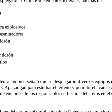
splegaron 10 mil 506 elementos federales, además de:
s
tra explosivos
desminadores
tidrón
ntidrón
ulos
Defensa también señaló que se desplegaron diversos equipos 
y Apatzingán para estudiar el terreno y permitir el avance 
 detenciones de los responsables en hechos delictivos en el 
mbién detalló que el despliegue de la Defensa en el estado 