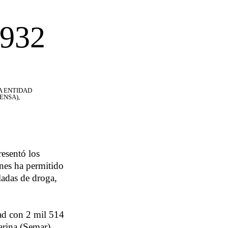
932
A ENTIDAD
ENSA),
esentó los
ones ha permitido
ladas de droga,
dad con 2 mil 514
arina (Semar),