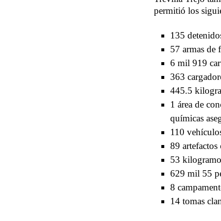
permitió los sigui
135 detenido
57 armas de 
6 mil 919 ca
363 cargador
445.5 kilogr
1 área de con
químicas ase
110 vehículo
89 artefacto
53 kilogramo
629 mil 55 pe
8 campamento
14 tomas clan