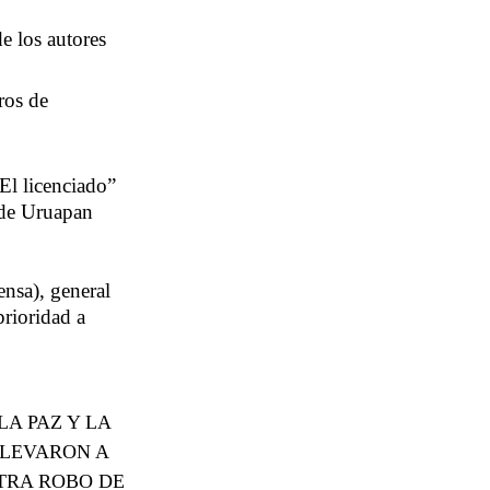
e los autores
ros de
El licenciado”
e de Uruapan
ensa), general
rioridad a
A PAZ Y LA
LLEVARON A
NTRA ROBO DE