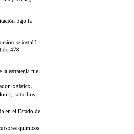
itación bajo la
orsión se instaló
itido 478
la estrategia fue:
ador logístico,
ores, cartuchos,
da en el Estado de
cursores químicos