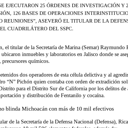
SE EJECUTARON 25 ÓRDENES DE INVESTIGACIÓN Y 
IÓN, 126 BASES DE OPERACIONES INTERINSTITUCI
 REUNIONES”, ASEVERÓ EL TITULAR DE LA DEFEN
EL CUADRILÁTERO DEL SSPC.
n, el titular de la Secretaría de Marina (Semar) Raymundo
 ubicaron inmuebles y laboratorios en Jalisco donde se ase
, precursores químicos.
tenidos dos operadores de esta célula delictiva y al agredir
dro “N” Pichón quien contaba con orden de extradición soli
istrito para el Distrito Sur de California por los delitos de
mportación y distribución de Fentanilo y cocaína.
no blinda Michoacán con más de 10 mil efectivos
itular de la Secretaría de la Defensa Nacional (Defensa), Ric