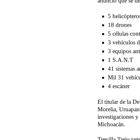
anunció que se de
5 helicóptero
18 drones
5 células con
3 vehículos 
3 equipos an
1 S.A.N.T
41 sistemas a
Mil 31 vehíc
4 escáner
El titular de la 
Morelia, Uruapan 
investigaciones y
Michoacán.
Trevilla Trejo ta