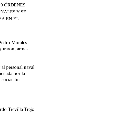
29 ÓRDENES
ONALES Y SE
SA EN EL
 Pedro Morales
guraron, armas,
 al personal naval
citada por la
 asociación
ardo Trevilla Trejo