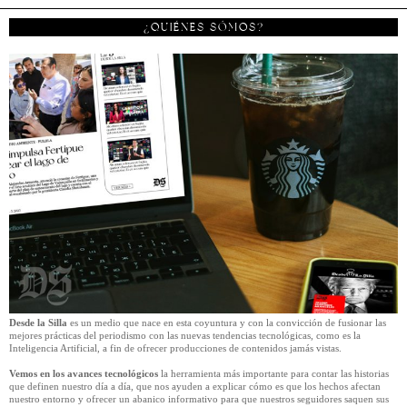
¿QUIÉNES SÓMOS?
Desde la Silla
es un medio que nace en esta coyuntura y con la convicción de fusionar las
mejores prácticas del periodismo con las nuevas tendencias tecnológicas, como es la
Inteligencia Artificial, a fin de ofrecer producciones de contenidos jamás vistas.
Vemos en los avances tecnológicos
la herramienta más importante para contar las historias
que definen nuestro día a día, que nos ayuden a explicar cómo es que los hechos afectan
nuestro entorno y ofrecer un abanico informativo para que nuestros seguidores saquen sus