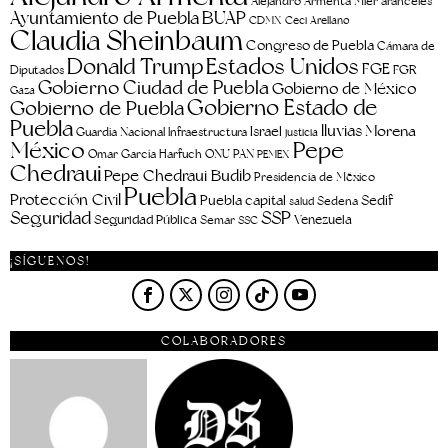
aranceles
Alejandro Armenta Mier
Ayuntamiento de Puebla
BUAP
CDMX
Ceci Arellano
Claudia Sheinbaum
Congreso de Puebla
Cámara de
Estados Unidos
Donald Trump
FGE
FGR
Diputados
Gobierno Ciudad de Puebla
Gobierno de México
Gaza
Gobierno Estado de
Gobierno de Puebla
Puebla
lluvias
Morena
Israel
Guardia Nacional
Infraestructura
justicia
Pepe
México
Omar García Harfuch
ONU
PAN
PEMEX
Chedraui
Pepe Chedraui Budib
Presidencia de México
Puebla
Protección Civil
Puebla capital
Sedif
salud
Sedena
Seguridad
SSP
Seguridad Pública
Venezuela
Semar
SSC
¡SÍGUENOS!
COLABORADORES