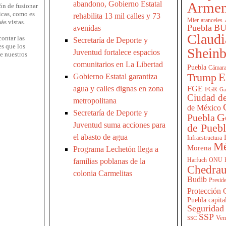
abandono, Gobierno Estatal
Armen
ón de fusionar
icas, como es
rehabilita 13 mil calles y 73
Mier
aranceles
ás vistas.
Puebla
BU
avenidas
Claudi
ontar las
Secretaría de Deporte y
es que los
Shein
Juventud fortalece espacios
e nuestros
comunitarios en La Libertad
Puebla
Cámara
E
Trump
Gobierno Estatal garantiza
agua y calles dignas en zona
FGE
FGR
Ga
Ciudad de
metropolitana
de México
Secretaría de Deporte y
G
Puebla
Juventud suma acciones para
de Pueb
el abasto de agua
Infraestructura
Mé
Morena
Programa Lechetón llega a
Harfuch
familias poblanas de la
ONU
Chedrau
colonia Carmelitas
Budib
Presid
Protección C
Puebla capita
Seguridad
SSP
Ven
SSC