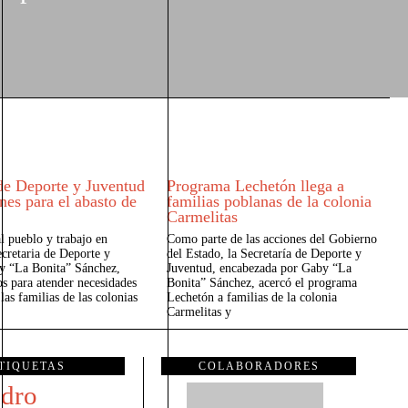
 de Deporte y Juventud
Programa Lechetón llega a
nes para el abasto de
familias poblanas de la colonia
Carmelitas
l pueblo y trabajo en
Como parte de las acciones del Gobierno
secretaria de Deporte y
del Estado, la Secretaría de Deporte y
y “La Bonita” Sánchez,
Juventud, encabezada por Gaby “La
s para atender necesidades
Bonita” Sánchez, acercó el programa
 las familias de las colonias
Lechetón a familias de la colonia
Carmelitas y
TIQUETAS
COLABORADORES
ndro