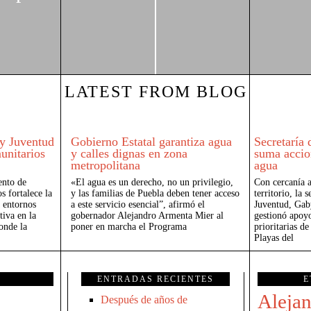
LATEST FROM BLOG
 y Juventud
Gobierno Estatal garantiza agua
Secretaría
unitarios
y calles dignas en zona
suma accio
metropolitana
agua
ento de
«El agua es un derecho, no un privilegio,
Con cercanía a
s fortalece la
y las familias de Puebla deben tener acceso
territorio, la 
 entornos
a este servicio esencial”, afirmó el
Juventud, Gab
tiva en la
gobernador Alejandro Armenta Mier al
gestionó apoyo
onde la
poner en marcha el Programa
prioritarias de
Playas del
ENTRADAS RECIENTES
E
Aleja
Después de años de