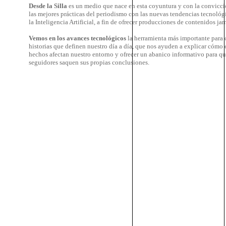
Desde la Silla
es un medio que nace en esta coyuntura y con la convicci
las mejores prácticas del periodismo con las nuevas tendencias tecnológ
la Inteligencia Artificial, a fin de ofrecer producciones de contenidos jam
Vemos en los avances tecnológicos
la herramienta más importante para c
historias que definen nuestro día a día, que nos ayuden a explicar cómo 
hechos afectan nuestro entorno y ofrecer un abanico informativo para qu
seguidores saquen sus propias conclusiones.