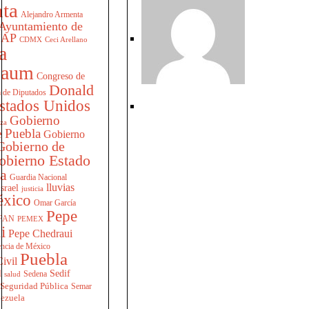
ta
Alejandro Armenta
Ayuntamiento de
AP
CDMX
Ceci Arellano
a
baum
Congreso de
Donald
 de Diputados
stados Unidos
Gobierno
za
 Puebla
Gobierno
Gobierno de
obierno Estado
la
Guardia Nacional
lluvias
Israel
justicia
xico
Omar García
Pepe
PAN
PEMEX
i
Pepe Chedraui
encia de México
Puebla
ivil
l
Sedif
Sedena
salud
Seguridad Pública
Semar
ezuela