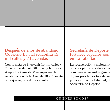
Después de años de abandono,
Secretaría de Deporte
Gobierno Estatal rehabilita 13
fortalece espacios com
mil calles y 73 avenidas
en La Libertad
Con la meta de intervenir 13 mil calles y
La recuperación y mejorami
73 avenidas durante 2026, el gobernador
espacios públicos y deportivo
Alejandro Armenta Mier supervisó la
convivencia vecinal y genera
rehabilitación de la Avenida 105 Poniente,
dignos para la práctica depor
obra que registra 44 por ciento
junta auxiliar La Libertad, d
Secretaría de Deporte
¿QUIÉNES SÓMOS?