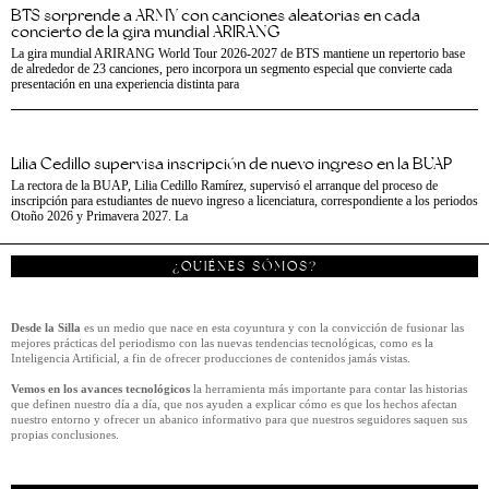
BTS sorprende a ARMY con canciones aleatorias en cada
concierto de la gira mundial ARIRANG
La gira mundial ARIRANG World Tour 2026-2027 de BTS mantiene un repertorio base
de alrededor de 23 canciones, pero incorpora un segmento especial que convierte cada
presentación en una experiencia distinta para
Lilia Cedillo supervisa inscripción de nuevo ingreso en la BUAP
La rectora de la BUAP, Lilia Cedillo Ramírez, supervisó el arranque del proceso de
inscripción para estudiantes de nuevo ingreso a licenciatura, correspondiente a los periodos
Otoño 2026 y Primavera 2027. La
¿QUIÉNES SÓMOS?
Desde la Silla
es un medio que nace en esta coyuntura y con la convicción de fusionar las
mejores prácticas del periodismo con las nuevas tendencias tecnológicas, como es la
Inteligencia Artificial, a fin de ofrecer producciones de contenidos jamás vistas.
Vemos en los avances tecnológicos
la herramienta más importante para contar las historias
que definen nuestro día a día, que nos ayuden a explicar cómo es que los hechos afectan
nuestro entorno y ofrecer un abanico informativo para que nuestros seguidores saquen sus
propias conclusiones.