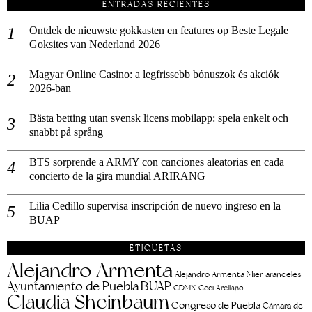
ENTRADAS RECIENTES
Ontdek de nieuwste gokkasten en features op Beste Legale
Goksites van Nederland 2026
Magyar Online Casino: a legfrissebb bónuszok és akciók
2026-ban
Bästa betting utan svensk licens mobilapp: spela enkelt och
snabbt på språng
BTS sorprende a ARMY con canciones aleatorias en cada
concierto de la gira mundial ARIRANG
Lilia Cedillo supervisa inscripción de nuevo ingreso en la
BUAP
ETIQUETAS
Alejandro Armenta
aranceles
Alejandro Armenta Mier
Ayuntamiento de Puebla
BUAP
CDMX
Ceci Arellano
Claudia Sheinbaum
Congreso de Puebla
Cámara de