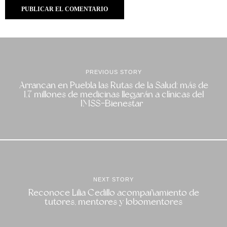
PREVIOUS STORY
Arrancan en Puebla las Rutas de la Salud: más de
1.7 millones de medicinas llegarán a clínicas del
IMSS-Bienestar
NEXT STORY
Reconoce Lilia Cedillo acompañamiento de
tutores, mentores y lobomentores