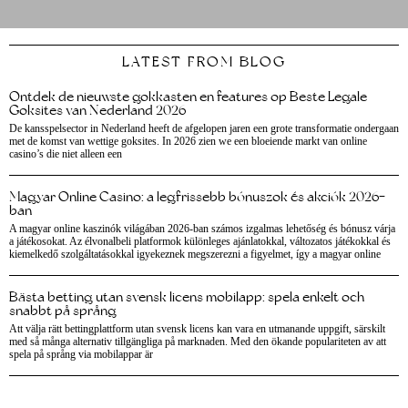
LATEST FROM BLOG
Ontdek de nieuwste gokkasten en features op Beste Legale
Goksites van Nederland 2026
De kansspelsector in Nederland heeft de afgelopen jaren een grote transformatie ondergaan
met de komst van wettige goksites. In 2026 zien we een bloeiende markt van online
casino’s die niet alleen een
Magyar Online Casino: a legfrissebb bónuszok és akciók 2026-
ban
A magyar online kaszinók világában 2026-ban számos izgalmas lehetőség és bónusz várja
a játékosokat. Az élvonalbeli platformok különleges ajánlatokkal, változatos játékokkal és
kiemelkedő szolgáltatásokkal igyekeznek megszerezni a figyelmet, így a magyar online
Bästa betting utan svensk licens mobilapp: spela enkelt och
snabbt på språng
Att välja rätt bettingplattform utan svensk licens kan vara en utmanande uppgift, särskilt
med så många alternativ tillgängliga på marknaden. Med den ökande populariteten av att
spela på språng via mobilappar är