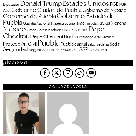
Estados Unidos
Donald Trump
FGE
FGR
Diputados
Gobierno Ciudad de Puebla
Gobierno de México
Gaza
Gobierno Estado de
Gobierno de Puebla
Puebla
lluvias
Morena
Israel
Guardia Nacional
Infraestructura
justicia
Pepe
México
Omar García Harfuch
ONU
PAN
PEMEX
Chedraui
Pepe Chedraui Budib
Presidencia de México
Puebla
Protección Civil
Puebla capital
Sedif
salud
Sedena
Seguridad
SSP
Seguridad Pública
Venezuela
Semar
SSC
¡SÍGUENOS!
COLABORADORES