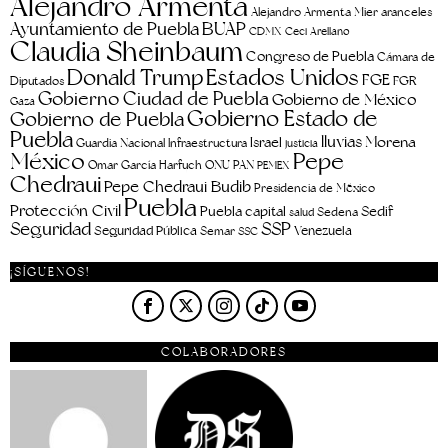
Alejandro Armenta
aranceles
Alejandro Armenta Mier
Ayuntamiento de Puebla
BUAP
CDMX
Ceci Arellano
Claudia Sheinbaum
Congreso de Puebla
Cámara de
Estados Unidos
Donald Trump
FGE
FGR
Diputados
Gobierno Ciudad de Puebla
Gobierno de México
Gaza
Gobierno Estado de
Gobierno de Puebla
Puebla
lluvias
Morena
Israel
Guardia Nacional
Infraestructura
justicia
Pepe
México
Omar García Harfuch
ONU
PAN
PEMEX
Chedraui
Pepe Chedraui Budib
Presidencia de México
Puebla
Protección Civil
Puebla capital
Sedif
salud
Sedena
Seguridad
SSP
Seguridad Pública
Venezuela
Semar
SSC
¡SÍGUENOS!
COLABORADORES