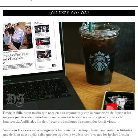
¿QUIÉNES SÓMOS?
Desde la Silla
es un medio que nace en esta coyuntura y con la convicción de fusionar las
mejores prácticas del periodismo con las nuevas tendencias tecnológicas, como es la
Inteligencia Artificial, a fin de ofrecer producciones de contenidos jamás vistas.
Vemos en los avances tecnológicos
la herramienta más importante para contar las historias
que definen nuestro día a día, que nos ayuden a explicar cómo es que los hechos afectan