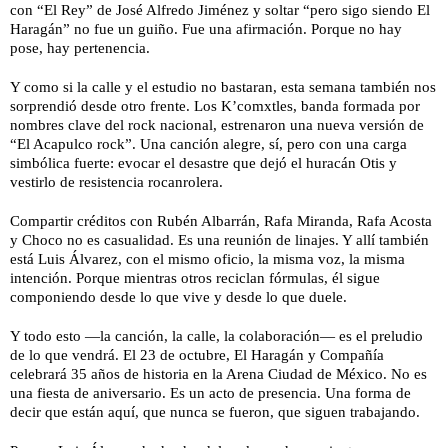
con “El Rey” de José Alfredo Jiménez y soltar “pero sigo siendo El
Haragán” no fue un guiño. Fue una afirmación. Porque no hay
pose, hay pertenencia.
Y como si la calle y el estudio no bastaran, esta semana también nos
sorprendió desde otro frente. Los K’comxtles, banda formada por
nombres clave del rock nacional, estrenaron una nueva versión de
“El Acapulco rock”. Una canción alegre, sí, pero con una carga
simbólica fuerte: evocar el desastre que dejó el huracán Otis y
vestirlo de resistencia rocanrolera.
Compartir créditos con Rubén Albarrán, Rafa Miranda, Rafa Acosta
y Choco no es casualidad. Es una reunión de linajes. Y allí también
está Luis Álvarez, con el mismo oficio, la misma voz, la misma
intención. Porque mientras otros reciclan fórmulas, él sigue
componiendo desde lo que vive y desde lo que duele.
Y todo esto —la canción, la calle, la colaboración— es el preludio
de lo que vendrá. El 23 de octubre, El Haragán y Compañía
celebrará 35 años de historia en la Arena Ciudad de México. No es
una fiesta de aniversario. Es un acto de presencia. Una forma de
decir que están aquí, que nunca se fueron, que siguen trabajando.