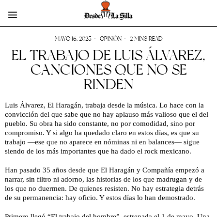
MAYO 16, 2025
OPINIÓN
2 MINS READ
EL TRABAJO DE LUIS ÁLVAREZ,
CANCIONES QUE NO SE
RINDEN
Luis Álvarez, El Haragán, trabaja desde la música. Lo hace con la
convicción del que sabe que no hay aplauso más valioso que el del
pueblo. Su obra ha sido constante, no por comodidad, sino por
compromiso. Y si algo ha quedado claro en estos días, es que su
trabajo —ese que no aparece en nóminas ni en balances— sigue
siendo de los más importantes que ha dado el rock mexicano.
Han pasado 35 años desde que El Haragán y Compañía empezó a
narrar, sin filtro ni adorno, las historias de los que madrugan y de
los que no duermen. De quienes resisten. No hay estrategia detrás
de su permanencia: hay oficio. Y estos días lo han demostrado.
Primero llegó “El trabajo del hombre”, estrenada el 1 de mayo. Una