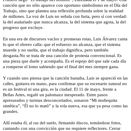
canción que no sólo aparece con oportuno simbolismo en el Día del
Trabajo, sino que plantea una reflexión profunda sobre la realidad
de millones. La voz de Luis no señala con furia, pero sí con verdad:
la del asalariado que nunca alcanza, la del sistema que agota, la del
progreso que excluye.
En una era de discursos vacíos y promesas rotas, Luis Álvarez canta
lo que el obrero calla: que el esfuerzo no alcanza, que el sistema
muerde y no suelta, que el trabajo dignifica, pero también
desgasta.No se trata de una canción de protesta convencional. Es
una pieza que duele y acompaña. Es el espejo del que sale cada día
a romperse el lomo sabiendo que el final del mes siempre gana.
Y cuando uno piensa que la canción bastaba, Luis se apareció en las
calles, guitarra en mano, para confirmar que su escenario natural no
es un festival ni una gira, es la ciudad. El 11 de mayo, frente a
Bellas Artes, regaló un palomazo inesperado. Entre pasos
apresurados y turistas desconcertados, sonaron “Mi muñequita
sintética”, “Él no lo mató” y la rola nueva, esa que ya pesa como las
grandes.
Allí estaba él, al ras del suelo, firmando discos, tomándose fotos,
cantando con una convicción que no requiere reflectores. Cerrar