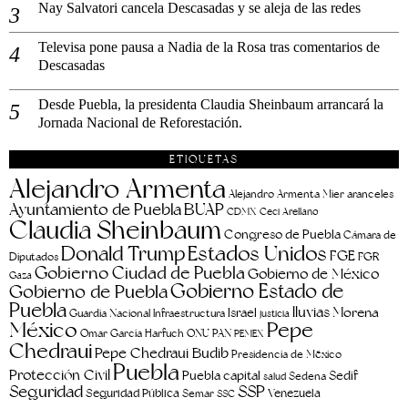
Nay Salvatori cancela Descasadas y se aleja de las redes
Televisa pone pausa a Nadia de la Rosa tras comentarios de
Descasadas
Desde Puebla, la presidenta Claudia Sheinbaum arrancará la
Jornada Nacional de Reforestación.
ETIQUETAS
Alejandro Armenta
aranceles
Alejandro Armenta Mier
Ayuntamiento de Puebla
BUAP
CDMX
Ceci Arellano
Claudia Sheinbaum
Congreso de Puebla
Cámara de
Estados Unidos
Donald Trump
FGE
FGR
Diputados
Gobierno Ciudad de Puebla
Gobierno de México
Gaza
Gobierno Estado de
Gobierno de Puebla
Puebla
lluvias
Morena
Israel
Guardia Nacional
Infraestructura
justicia
Pepe
México
Omar García Harfuch
ONU
PAN
PEMEX
Chedraui
Pepe Chedraui Budib
Presidencia de México
Puebla
Protección Civil
Puebla capital
Sedif
salud
Sedena
Seguridad
SSP
Seguridad Pública
Venezuela
Semar
SSC