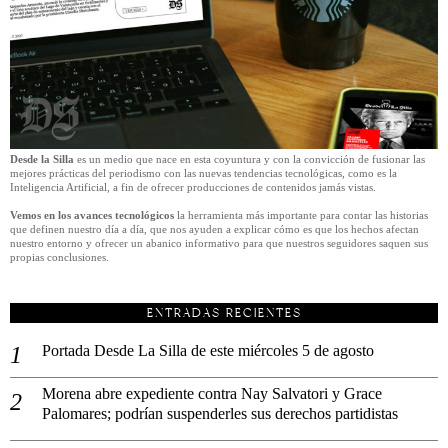
Desde la Silla
es un medio que nace en esta coyuntura y con la convicción de fusionar las
mejores prácticas del periodismo con las nuevas tendencias tecnológicas, como es la
Inteligencia Artificial, a fin de ofrecer producciones de contenidos jamás vistas.
Vemos en los avances tecnológicos
la herramienta más importante para contar las historias
que definen nuestro día a día, que nos ayuden a explicar cómo es que los hechos afectan
nuestro entorno y ofrecer un abanico informativo para que nuestros seguidores saquen sus
propias conclusiones.
ENTRADAS RECIENTES
Portada Desde La Silla de este miércoles 5 de agosto
Morena abre expediente contra Nay Salvatori y Grace
Palomares; podrían suspenderles sus derechos partidistas