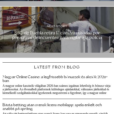
NEXT STORY
SSC de Puebla retira 17 cámaras usadas por
presuntos delincuentes para vigilar a la policía
LATEST FROM BLOG
Magyar Online Casino: a legfrissebb bónuszok és akciók 2026-
ban
A magyar online kaszinók világában 2026-ban számos izgalmas lehetőség és bónusz várja
a játékosokat. Az élvonalbeli platformok különleges ajánlatokkal, változatos játékokkal és
kiemelkedő szolgáltatásokkal igyekeznek megszerezni a figyelmet, így a magyar online
Bästa betting utan svensk licens mobilapp: spela enkelt och
snabbt på språng
Att välja rätt bettingplattform utan svensk licens kan vara en utmanande uppgift, särskilt