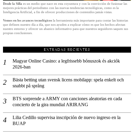
Desde la Silla
es un medio que nace en esta coyuntura y con la convicción de fusionar las
mejores prácticas del periodismo con las nuevas tendencias tecnológicas, como es la
Inteligencia Artificial, a fin de ofrecer producciones de contenidos jamás vistas.
Vemos en los avances tecnológicos
la herramienta más importante para contar las historias
que definen nuestro día a día, que nos ayuden a explicar cómo es que los hechos afectan
nuestro entorno y ofrecer un abanico informativo para que nuestros seguidores saquen sus
propias conclusiones.
ENTRADAS RECIENTES
Magyar Online Casino: a legfrissebb bónuszok és akciók
2026-ban
Bästa betting utan svensk licens mobilapp: spela enkelt och
snabbt på språng
BTS sorprende a ARMY con canciones aleatorias en cada
concierto de la gira mundial ARIRANG
Lilia Cedillo supervisa inscripción de nuevo ingreso en la
BUAP