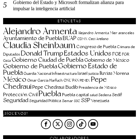
Gobierno del Estado y Microsoft formalizan alianza para
impulsar la inteligencia artificial
ETIQUETAS
Alejandro Armenta
aranceles
Alejandro Armenta Mier
Ayuntamiento de Puebla
BUAP
CDMX
Ceci Arellano
Claudia Sheinbaum
Congreso de Puebla
Cámara de
Estados Unidos
Donald Trump
FGE
FGR
Diputados
Gobierno Ciudad de Puebla
Gobierno de México
Gaza
Gobierno Estado de
Gobierno de Puebla
Puebla
lluvias
Morena
Israel
Guardia Nacional
Infraestructura
justicia
Pepe
México
Omar García Harfuch
ONU
PAN
PEMEX
Chedraui
Pepe Chedraui Budib
Presidencia de México
Puebla
Protección Civil
Puebla capital
Sedif
salud
Sedena
Seguridad
SSP
Seguridad Pública
Venezuela
Semar
SSC
¡SÍGUENOS!
COLABORADORES