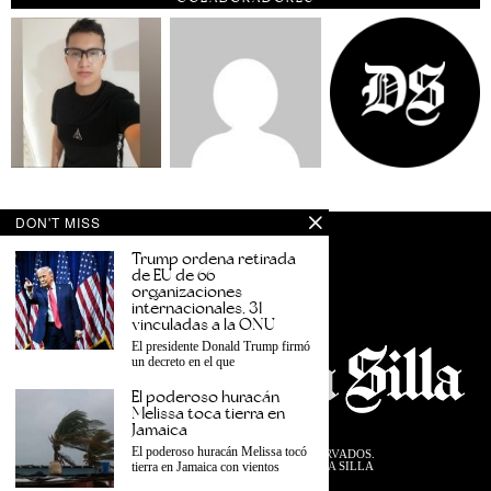
DON'T MISS
Trump ordena retirada
de EU de 66
organizaciones
internacionales, 31
vinculadas a la ONU
El presidente Donald Trump firmó
un decreto en el que
El poderoso huracán
Melissa toca tierra en
Jamaica
El poderoso huracán Melissa tocó
©
2026
TODOS LOS DERECHOS RESERVADOS.
DISEÑADO POR EL EQUIPO DESDE LA SILLA
tierra en Jamaica con vientos