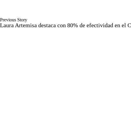
Previous Story
Laura Artemisa destaca con 80% de efectividad en el 