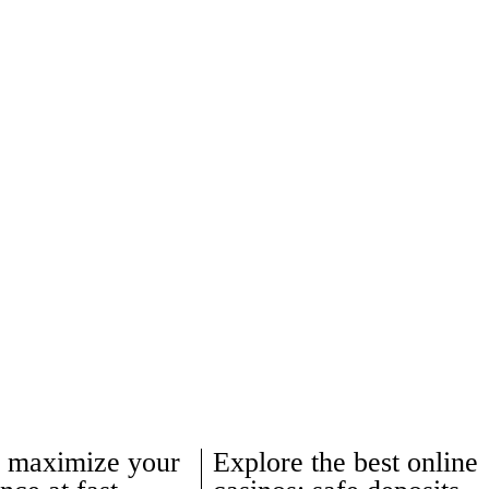
 maximize your
Explore the best online