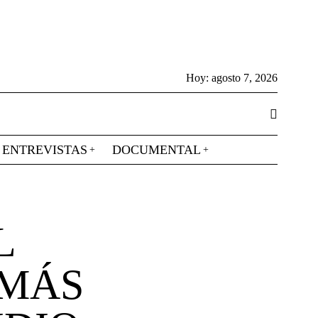
Hoy:
agosto 7, 2026
ENTREVISTAS
DOCUMENTAL
L
 MÁS