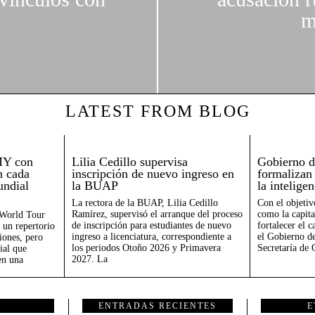
m
LATEST FROM BLOG
MY con
Lilia Cedillo supervisa
Gobierno d
n cada
inscripción de nuevo ingreso en
formalizan
undial
la BUAP
la inteligen
La rectora de la BUAP, Lilia Cedillo
Con el objetiv
Ramírez, supervisó el arranque del proceso
como la capita
World Tour
de inscripción para estudiantes de nuevo
fortalecer el 
un repertorio
ingreso a licenciatura, correspondiente a
el Gobierno de
iones, pero
los periodos Otoño 2026 y Primavera
Secretaría de 
ial que
2027. La
en una
ENTRADAS RECIENTES
E