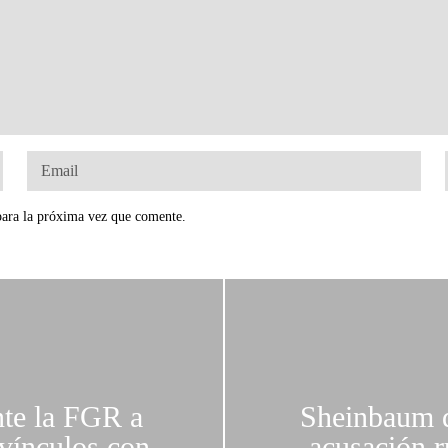
para la próxima vez que comente.
te la FGR a
Sheinbaum d
vínculos con
acusación r