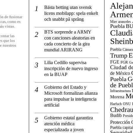
Aleja
Bästa betting utan svensk
Armen
licens mobilapp: spela enkelt
ón de fusionar
och snabbt på språng
icas, como es
Mier
aranceles
Puebla
BU
ás vistas.
Claudi
BTS sorprende a ARMY
ontar las
con canciones aleatorias en
Shein
es que los
cada concierto de la gira
e nuestros
mundial ARIRANG
Puebla
Cámara
E
Trump
FGE
Lilia Cedillo supervisa
FGR
Ga
Ciudad de
inscripción de nuevo ingreso
de México
en la BUAP
G
Puebla
de Pueb
Gobierno del Estado y
Infraestructura
Microsoft formalizan alianza
Mé
Morena
para impulsar la inteligencia
Harfuch
ONU
artificial
Chedrau
Budib
Presid
Gobierno estatal garantiza
Protección C
atención médica
Puebla capita
especializada a joven
Seguridad