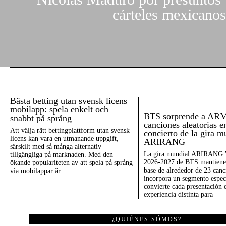
cárteles mexicanos
Bästa betting utan svensk licens
mobilapp: spela enkelt och
BTS sorprende a AR
snabbt på språng
canciones aleatorias e
Att välja rätt bettingplattform utan svensk
concierto de la gira m
licens kan vara en utmanande uppgift,
ARIRANG
särskilt med så många alternativ
La gira mundial ARIRANG 
tillgängliga på marknaden. Med den
2026-2027 de BTS mantiene 
ökande populariteten av att spela på språng
base de alrededor de 23 canc
via mobilappar är
incorpora un segmento espec
convierte cada presentación 
experiencia distinta para
¿QUIÉNES SÓMOS?