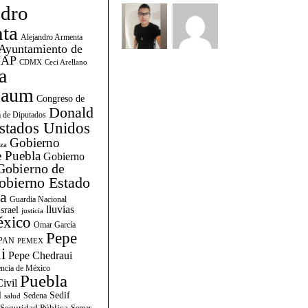
ndro
ta
Alejandro Armenta
Ayuntamiento de
AP
CDMX
Ceci Arellano
a
baum
Congreso de
Donald
 de Diputados
stados Unidos
Gobierno
za
 Puebla
Gobierno
Gobierno de
obierno Estado
la
Guardia Nacional
lluvias
Israel
justicia
xico
Omar García
Pepe
PAN
PEMEX
i
Pepe Chedraui
encia de México
Puebla
ivil
l
Sedif
Sedena
salud