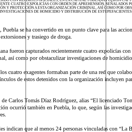
ENTE CUATRO EXPOLICÍAS CON ORDEN DE APREHENSIÓN, SEÑALADOS P
ÓN Y PROTECCIÓN A ESTA ORGANIZACIÓN CRIMINAL, ASÍ COMO POR OB
INVESTIGACIONES DE HOMICIDIO Y DISTRIBUCIÓN DE ESTUPEFACIENTES
, Puebla se ha convertido en un punto clave para las accio
extorsiones y trasiego de droga.
blana fueron capturados recientemente cuatro expolicías co
al, así como por obstaculizar investigaciones de homicidio 
e los cuatro exagentes formaban parte de una red que colabo
 vínculos de estos detenidos con la organización incluyen pa
o, de Carlos Tomás Díaz Rodríguez, alias “El licenciado To
ión ocurrió también en Puebla, lo que, según las investigaci
es.
iales indican que al menos 24 personas vinculadas con “La B