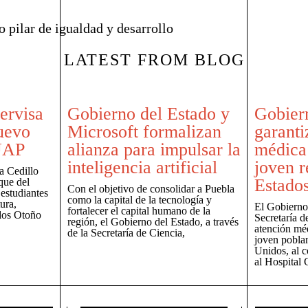
 pilar de igualdad y desarrollo
LATEST FROM BLOG
pervisa
Gobierno del Estado y
Gobiern
uevo
Microsoft formalizan
garanti
BUAP
alianza para impulsar la
médica 
inteligencia artificial
joven r
a Cedillo
Estado
que del
Con el objetivo de consolidar a Puebla
 estudiantes
como la capital de la tecnología y
ura,
El Gobierno 
fortalecer el capital humano de la
odos Otoño
Secretaría d
región, el Gobierno del Estado, a través
atención mé
de la Secretaría de Ciencia,
joven pobla
Unidos, al c
al Hospital 