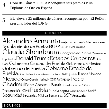
Coro de Cámara UDLAP conquista seis premios y un
Diploma de Oro en España
EU eleva a 25 millones de dólares recompensa por “El Pelón”,
presunto líder del CJNG
ETIQUETAS
Alejandro Armenta
aranceles
Alejandro Armenta Mier
Ayuntamiento de Puebla
BUAP
CDMX
Ceci Arellano
Claudia Sheinbaum
Congreso de Puebla
Cámara de
Estados Unidos
Donald Trump
FGE
FGR
Diputados
Gobierno Ciudad de Puebla
Gobierno de México
Gaza
Gobierno Estado de
Gobierno de Puebla
Puebla
lluvias
Morena
Israel
Guardia Nacional
Infraestructura
justicia
Pepe
México
Omar García Harfuch
ONU
PAN
PEMEX
Chedraui
Pepe Chedraui Budib
Presidencia de México
Puebla
Protección Civil
Puebla capital
Sedif
salud
Sedena
Seguridad
SSP
Seguridad Pública
Venezuela
Semar
SSC
¡SÍGUENOS!