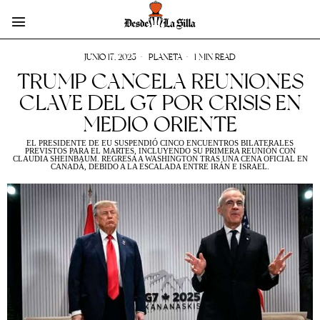
JUNIO 17, 2025
PLANETA
1 MIN READ
TRUMP CANCELA REUNIONES
CLAVE DEL G7 POR CRISIS EN
MEDIO ORIENTE
EL PRESIDENTE DE EU SUSPENDIÓ CINCO ENCUENTROS BILATERALES
PREVISTOS PARA EL MARTES, INCLUYENDO SU PRIMERA REUNIÓN CON
CLAUDIA SHEINBAUM. REGRESA A WASHINGTON TRAS UNA CENA OFICIAL EN
CANADÁ, DEBIDO A LA ESCALADA ENTRE IRÁN E ISRAEL.