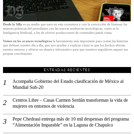
Desde la Silla
es un medio que nace en esta coyuntura y con la convicción de fusionar las
mejores prácticas del periodismo con las nuevas tendencias tecnológicas, como es la
Inteligencia Artificial, a fin de ofrecer producciones de contenidos jamás vistas.
Vemos en los avances tecnológicos
la herramienta más importante para contar las historias
que definen nuestro día a día, que nos ayuden a explicar cómo es que los hechos afectan
nuestro entorno y ofrecer un abanico informativo para que nuestros seguidores saquen sus
propias conclusiones.
ENTRADAS RECIENTES
Acompaña Gobierno del Estado clasificación de México al
Mundial Sub-20
Centros Libre – Casas Carmen Serdán transforman la vida de
mujeres en entornos de violencia
Pepe Chedraui entrega más de 10 mil despensas del programa
“Alimentación Imparable” en la Laguna de Chapulco