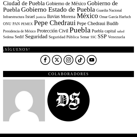
Gobierno de
Ciudad de Puebla
Gobierno de México
Gobierno Estado de Puebla
Puebla
Guardia Nacional
México
lluvias
Morena
Israel
Infraestructura
Omar García Harfuch
justicia
Pepe Chedraui
Pepe Chedraui Budib
ONU
PAN
PEMEX
Puebla
Protección Civil
Puebla capital
Presidencia de México
salud
Seguridad
SSP
Sedif
Sedena
Seguridad Pública
Semar
Venezuela
SSC
¡SÍGUENOS!
COLABORADORES