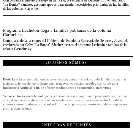
Con cercanía al pueblo y trabajo en territorio, la secretaria de Deporte y Juventud, Gaby
“La Bonita” Sánchez, gestionó apoyos para atender necesidades prioritarias de las familias
de las colonias Playas del
Programa Lechetón llega a familias poblanas de la colonia
Carmelitas
Como parte de las acciones del Gobierno del Estado, la Secretaría de Deporte y Juventud,
encabezada por Gaby “La Bonita” Sánchez, acercó el programa Lechetón a familias de la
colonia Carmelitas y
¿QUIÉNES SÓMOS?
Desde la Silla
es un medio que nace en esta coyuntura y con la convicción de fusionar las
mejores prácticas del periodismo con las nuevas tendencias tecnológicas, como es la
Inteligencia Artificial, a fin de ofrecer producciones de contenidos jamás vistas.
Vemos en los avances tecnológicos
la herramienta más importante para contar las historias
que definen nuestro día a día, que nos ayuden a explicar cómo es que los hechos afectan
nuestro entorno y ofrecer un abanico informativo para que nuestros seguidores saquen sus
propias conclusiones.
ENTRADAS RECIENTES