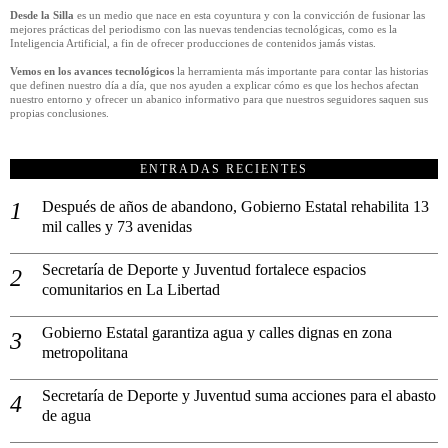
Desde la Silla
es un medio que nace en esta coyuntura y con la convicción de fusionar las
mejores prácticas del periodismo con las nuevas tendencias tecnológicas, como es la
Inteligencia Artificial, a fin de ofrecer producciones de contenidos jamás vistas.
Vemos en los avances tecnológicos
la herramienta más importante para contar las historias
que definen nuestro día a día, que nos ayuden a explicar cómo es que los hechos afectan
nuestro entorno y ofrecer un abanico informativo para que nuestros seguidores saquen sus
propias conclusiones.
ENTRADAS RECIENTES
Después de años de abandono, Gobierno Estatal rehabilita 13
mil calles y 73 avenidas
Secretaría de Deporte y Juventud fortalece espacios
comunitarios en La Libertad
Gobierno Estatal garantiza agua y calles dignas en zona
metropolitana
Secretaría de Deporte y Juventud suma acciones para el abasto
de agua