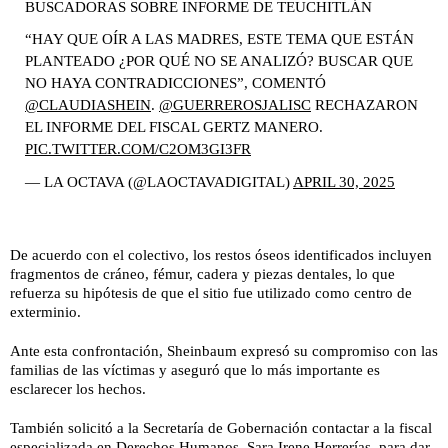
BUSCADORAS SOBRE INFORME DE TEUCHITLÁN
“HAY QUE OÍR A LAS MADRES, ESTE TEMA QUE ESTÁN
PLANTEADO ¿POR QUÉ NO SE ANALIZÓ? BUSCAR QUE
NO HAYA CONTRADICCIONES”, COMENTÓ
@CLAUDIASHEIN
.
@GUERREROSJALISC
RECHAZARON
EL INFORME DEL FISCAL GERTZ MANERO.
PIC.TWITTER.COM/C2OM3GI3FR
— LA OCTAVA (@LAOCTAVADIGITAL)
APRIL 30, 2025
De acuerdo con el colectivo, los restos óseos identificados incluyen
fragmentos de cráneo, fémur, cadera y piezas dentales, lo que
refuerza su hipótesis de que el sitio fue utilizado como centro de
exterminio.
Ante esta confrontación, Sheinbaum expresó su compromiso con las
familias de las víctimas y aseguró que lo más importante es
esclarecer los hechos.
También solicitó a la Secretaría de Gobernación contactar a la fiscal
especializada en Derechos Humanos, Sara Irene Herrerías, para dar