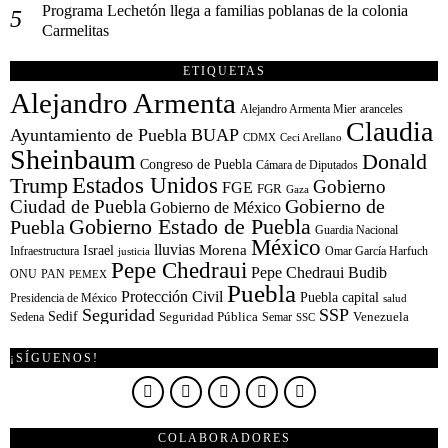
Programa Lechetón llega a familias poblanas de la colonia
Carmelitas
ETIQUETAS
Alejandro Armenta
Alejandro Armenta Mier
aranceles
Claudia
Ayuntamiento de Puebla
BUAP
CDMX
Ceci Arellano
Sheinbaum
Donald
Congreso de Puebla
Cámara de Diputados
Estados Unidos
Trump
Gobierno
FGE
FGR
Gaza
Gobierno de
Ciudad de Puebla
Gobierno de México
Gobierno Estado de Puebla
Puebla
Guardia Nacional
México
lluvias
Morena
Israel
Infraestructura
Omar García Harfuch
justicia
Pepe Chedraui
Pepe Chedraui Budib
ONU
PAN
PEMEX
Puebla
Protección Civil
Puebla capital
Presidencia de México
salud
Seguridad
SSP
Sedif
Sedena
Seguridad Pública
Semar
Venezuela
SSC
¡SÍGUENOS!
COLABORADORES