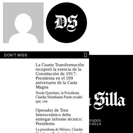
DON'T MISS
La Cuarta Transformación
recuperó la esencia de la
Constitución de 1917:
Presidenta en el 109
aniversario de la Carta
Magna
Desde Querétaro, la Presidenta
Claudia Sheinbaum Pardo resaltó
que, con
Operador de Tren
Interoceánico debe
entregar informe técnico:
©
2026
TODOS LOS DERECHOS RESERVADOS.
Presidenta
DISEÑADO POR EL EQUIPO DESDE LA SILLA
La presidenta de México, Claudia
PRIVACIDAD
TÉRMINOS