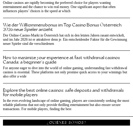
Online casinos are rapidly becoming the preferred choice for players wanting
entertainment and the chance to win real money. One significant aspect that often
influences players’ choices is the speed at which
Wie der Willkommensbonus im Top Casino Bonus Österreich
2026 neue Spieler anzieht
Der Online-Casino-Markt in Österreich hat sich in den letzten Jahren rasant entwickelt,
und im Jahr 2026 ist er attraktiver denn je. Ein entscheidender Faktor für die Gewinnung
neuer Spieler sind die verschiedenen
How to maximize your experience at fast withdrawal casinos
Canada: a beginner’s guide
For anyone eager to dive into the world of online gaming, understanding fast withdrawal
casinos is essential. These platforms not only promise quick access to your winnings but
also offer a wide
Explore the best online casinos: safe deposits and withdrawals
for mobile players
In the ever-evolving landscape of online gaming, players are consistently seeking the most
reliable platforms that not only provide thrilling entertainment but also ensure secure
transactions. For mobile players, finding the best
¿QUIÉNES SÓMOS?