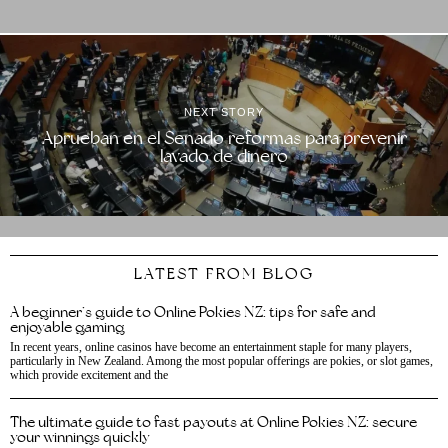
NEXT STORY
Aprueban en el Senado reformas para prevenir
lavado de dinero
LATEST FROM BLOG
A beginner’s guide to Online Pokies NZ: tips for safe and
enjoyable gaming
In recent years, online casinos have become an entertainment staple for many players,
particularly in New Zealand. Among the most popular offerings are pokies, or slot games,
which provide excitement and the
The ultimate guide to fast payouts at Online Pokies NZ: secure
your winnings quickly