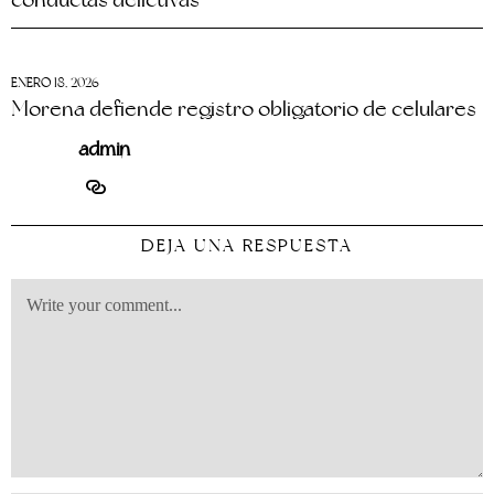
ENERO 18, 2026
Morena defiende registro obligatorio de celulares
admin
DEJA UNA RESPUESTA