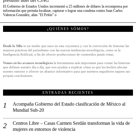
presunto líder del CJNG
El Gobierno de Estados Unidos incrementó a 25 millones de dólares la recompensa por
información que permita localizar, capturar o lograr una condena contra Juan Carlos
Valencia González, alias “El Pelón” o
¿QUIÉNES SÓMOS?
Desde la Silla
es un medio que nace en esta coyuntura y con la convicción de fusionar las
mejores prácticas del periodismo con las nuevas tendencias tecnológicas, como es la
Inteligencia Artificial, a fin de ofrecer producciones de contenidos jamás vistas.
Vemos en los avances tecnológicos
la herramienta más importante para contar las historias
que definen nuestro día a día, que nos ayuden a explicar cómo es que los hechos afectan
nuestro entorno y ofrecer un abanico informativo para que nuestros seguidores saquen sus
propias conclusiones.
ENTRADAS RECIENTES
Acompaña Gobierno del Estado clasificación de México al
Mundial Sub-20
Centros Libre – Casas Carmen Serdán transforman la vida de
mujeres en entornos de violencia