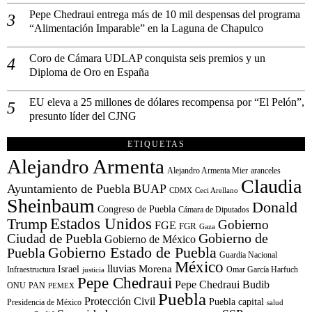
Pepe Chedraui entrega más de 10 mil despensas del programa
“Alimentación Imparable” en la Laguna de Chapulco
Coro de Cámara UDLAP conquista seis premios y un
Diploma de Oro en España
EU eleva a 25 millones de dólares recompensa por “El Pelón”,
presunto líder del CJNG
ETIQUETAS
Alejandro Armenta
Alejandro Armenta Mier
aranceles
Claudia
Ayuntamiento de Puebla
BUAP
CDMX
Ceci Arellano
Sheinbaum
Donald
Congreso de Puebla
Cámara de Diputados
Estados Unidos
Trump
Gobierno
FGE
FGR
Gaza
Gobierno de
Ciudad de Puebla
Gobierno de México
Gobierno Estado de Puebla
Puebla
Guardia Nacional
México
lluvias
Morena
Israel
Infraestructura
Omar García Harfuch
justicia
Pepe Chedraui
Pepe Chedraui Budib
ONU
PAN
PEMEX
Puebla
Protección Civil
Puebla capital
Presidencia de México
salud