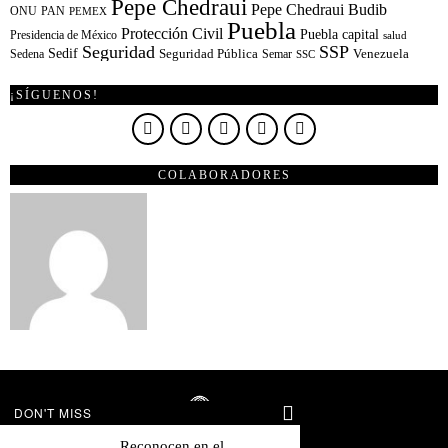
Pepe Chedraui
Pepe Chedraui Budib
ONU
PAN
PEMEX
Puebla
Protección Civil
Puebla capital
Presidencia de México
salud
Seguridad
SSP
Sedif
Sedena
Seguridad Pública
Semar
Venezuela
SSC
¡SÍGUENOS!
COLABORADORES
DON'T MISS
Reconocen en el