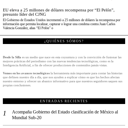
EU eleva a 25 millones de dólares recompensa por “El Pelón”,
presunto líder del CJNG
El Gobierno de Estados Unidos incrementó a 25 millones de dólares la recompensa por
información que permita localizar, capturar o lograr una condena contra Juan Carlos
Valencia González, alias “El Pelón” o
¿QUIÉNES SÓMOS?
Desde la Silla
es un medio que nace en esta coyuntura y con la convicción de fusionar las
mejores prácticas del periodismo con las nuevas tendencias tecnológicas, como es la
Inteligencia Artificial, a fin de ofrecer producciones de contenidos jamás vistas.
Vemos en los avances tecnológicos
la herramienta más importante para contar las historias
que definen nuestro día a día, que nos ayuden a explicar cómo es que los hechos afectan
nuestro entorno y ofrecer un abanico informativo para que nuestros seguidores saquen sus
propias conclusiones.
ENTRADAS RECIENTES
Acompaña Gobierno del Estado clasificación de México al
Mundial Sub-20