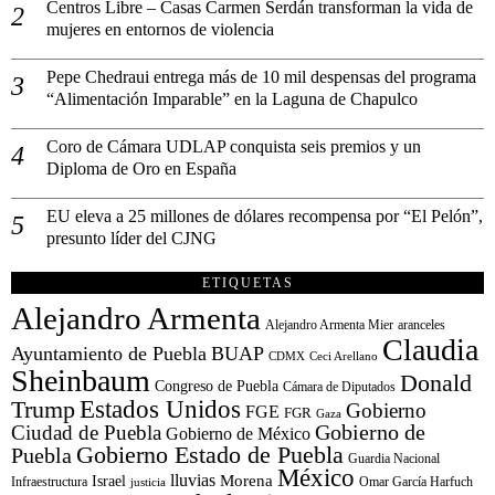
Centros Libre – Casas Carmen Serdán transforman la vida de
mujeres en entornos de violencia
Pepe Chedraui entrega más de 10 mil despensas del programa
“Alimentación Imparable” en la Laguna de Chapulco
Coro de Cámara UDLAP conquista seis premios y un
Diploma de Oro en España
EU eleva a 25 millones de dólares recompensa por “El Pelón”,
presunto líder del CJNG
ETIQUETAS
Alejandro Armenta
Alejandro Armenta Mier
aranceles
Claudia
Ayuntamiento de Puebla
BUAP
CDMX
Ceci Arellano
Sheinbaum
Donald
Congreso de Puebla
Cámara de Diputados
Estados Unidos
Trump
Gobierno
FGE
FGR
Gaza
Gobierno de
Ciudad de Puebla
Gobierno de México
Gobierno Estado de Puebla
Puebla
Guardia Nacional
México
lluvias
Morena
Israel
Infraestructura
Omar García Harfuch
justicia