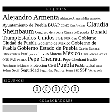
ETIQUETAS
Alejandro Armenta
Alejandro Armenta Mier
aranceles
Claudia
Ayuntamiento de Puebla
BUAP
CDMX
Ceci Arellano
Sheinbaum
Donald
Congreso de Puebla
Cámara de Diputados
Estados Unidos
Trump
Gobierno
FGE
FGR
Gaza
Gobierno de
Ciudad de Puebla
Gobierno de México
Gobierno Estado de Puebla
Puebla
Guardia Nacional
México
lluvias
Morena
Israel
Infraestructura
Omar García Harfuch
justicia
Pepe Chedraui
Pepe Chedraui Budib
ONU
PAN
PEMEX
Puebla
Protección Civil
Puebla capital
Presidencia de México
salud
Seguridad
SSP
Sedif
Sedena
Seguridad Pública
Semar
Venezuela
SSC
¡SÍGUENOS!
COLABORADORES