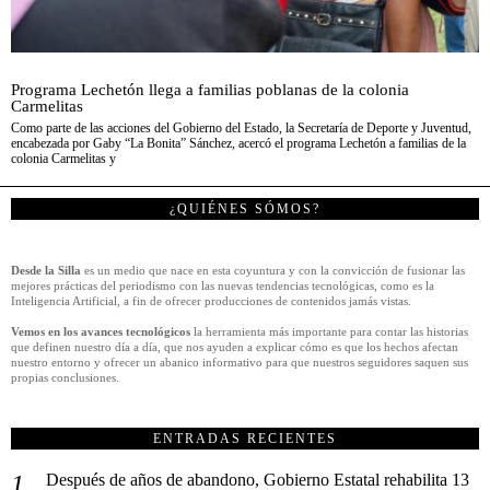
Programa Lechetón llega a familias poblanas de la colonia
Carmelitas
Como parte de las acciones del Gobierno del Estado, la Secretaría de Deporte y Juventud,
encabezada por Gaby “La Bonita” Sánchez, acercó el programa Lechetón a familias de la
colonia Carmelitas y
¿QUIÉNES SÓMOS?
Desde la Silla
es un medio que nace en esta coyuntura y con la convicción de fusionar las
mejores prácticas del periodismo con las nuevas tendencias tecnológicas, como es la
Inteligencia Artificial, a fin de ofrecer producciones de contenidos jamás vistas.
Vemos en los avances tecnológicos
la herramienta más importante para contar las historias
que definen nuestro día a día, que nos ayuden a explicar cómo es que los hechos afectan
nuestro entorno y ofrecer un abanico informativo para que nuestros seguidores saquen sus
propias conclusiones.
ENTRADAS RECIENTES
Después de años de abandono, Gobierno Estatal rehabilita 13