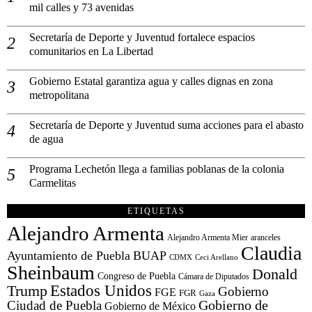
mil calles y 73 avenidas
Secretaría de Deporte y Juventud fortalece espacios
comunitarios en La Libertad
Gobierno Estatal garantiza agua y calles dignas en zona
metropolitana
Secretaría de Deporte y Juventud suma acciones para el abasto
de agua
Programa Lechetón llega a familias poblanas de la colonia
Carmelitas
ETIQUETAS
Alejandro Armenta
Alejandro Armenta Mier
aranceles
Claudia
Ayuntamiento de Puebla
BUAP
CDMX
Ceci Arellano
Sheinbaum
Donald
Congreso de Puebla
Cámara de Diputados
Estados Unidos
Trump
Gobierno
FGE
FGR
Gaza
Gobierno de
Ciudad de Puebla
Gobierno de México