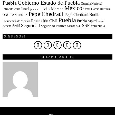
Gobierno Estado de Puebla
Puebla
Guardia Nacional
México
lluvias
Morena
Israel
Infraestructura
Omar García Harfuch
justicia
Pepe Chedraui
Pepe Chedraui Budib
ONU
PAN
PEMEX
Puebla
Protección Civil
Puebla capital
Presidencia de México
salud
Seguridad
SSP
Sedif
Sedena
Seguridad Pública
Semar
Venezuela
SSC
¡SÍGUENOS!
COLABORADORES